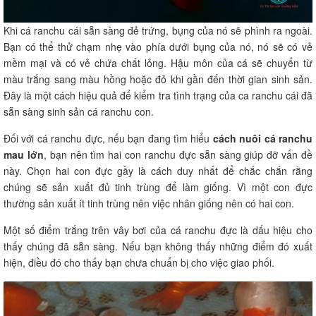
Khi cá ranchu cái sẵn sàng đẻ trứng, bụng của nó sẽ phình ra ngoài.
Bạn có thể thử chạm nhẹ vào phía dưới bụng của nó, nó sẽ có vẻ
mềm mại và có vẻ chứa chất lỏng. Hậu môn của cá sẽ chuyển từ
màu trắng sang màu hồng hoặc đỏ khi gần đến thời gian sinh sản.
Đây là một cách hiệu quả để kiểm tra tình trạng của ca ranchu cái đã
sẵn sàng sinh sản cá ranchu con.
Đối với cá ranchu đực, nếu bạn đang tìm hiểu
cách nuôi cá ranchu
mau lớn
, bạn nên tìm hai con ranchu đực sẵn sàng giúp đỡ vấn đề
này. Chọn hai con đực gầy là cách duy nhất để chắc chắn rằng
chúng sẽ sản xuất đủ tinh trùng để làm giống. Vì một con đực
thường sản xuất ít tinh trùng nên việc nhân giống nên có hai con.
Một số điểm trắng trên vây bơi của cá ranchu đực là dấu hiệu cho
thấy chúng đã sẵn sàng. Nếu bạn không thấy những điểm đó xuất
hiện, điều đó cho thấy bạn chưa chuẩn bị cho việc giao phối.