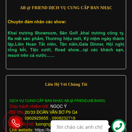
AB @ FRIEND DỊCH VỤ CUNG CẤP BAN NHẠC
Chuyên đảm nhân các show:
Khai trương Showroom, Sân Golf ,khai trương công ty,
Ra mắt sản phẩm, Thương hiệu mới, Kỷ niệm ngày thành
lập,Liên Hoan Tất niên, Tân niên,Gala Dinner, Hội nghị
tổng kết, Tiệc cưới, Road show…tại các khách sạn,
resort trên cả nước……
Liên Hệ Với Chúng Tôi
DỊCH VỤ CUNG CẤP BAN NHẠC AB @ FRIEND(AB BAND)
Chịu trách nhiệm bởi:
NGỌC Ý
Địa chỉ:
20/33 ĐOÀN VĂN BƠ P9 Q4
Hotline:
0902925655 , 0908232718
Email liên hệ:
luongngocy@gmail.com
Xin chào các anh chị!
Link website:
https://bannhactieccuoi.com