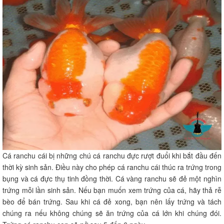
Cá ranchu cái bị những chú cá ranchu đực rượt đuổi khi bắt đầu đến
thời kỳ sinh sản. Điều này cho phép cá ranchu cái thúc ra trứng trong
bụng và cá đực thụ tinh đồng thời. Cá vàng ranchu sẽ đẻ một nghìn
trứng mỗi lần sinh sản. Nếu bạn muốn xem trứng của cá, hãy thả rễ
bèo để bán trứng. Sau khi cá đẻ xong, bạn nên lấy trứng và tách
chúng ra nếu không chúng sẽ ăn trứng của cá lớn khi chúng đói.