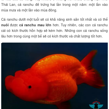
Thái Lan, cá ranchu đẻ trứng hai lần trong một năm: một lần vào
mùa mưa và một lần vào mùa đông.
Cá ranchu dưới một tuổi sẽ có khả năng sinh sản tốt nhất và có thể
nuôi
được
cá ranchu mau lớn
hơn. Tuy nhiên, các con cá ranchu
cái có kích thước hỗn hợp sẽ kém hơn. Những con cá ranchu sống
lâu hơn trong cùng một bể sẽ có kích thước và chất lượng tốt hơn.