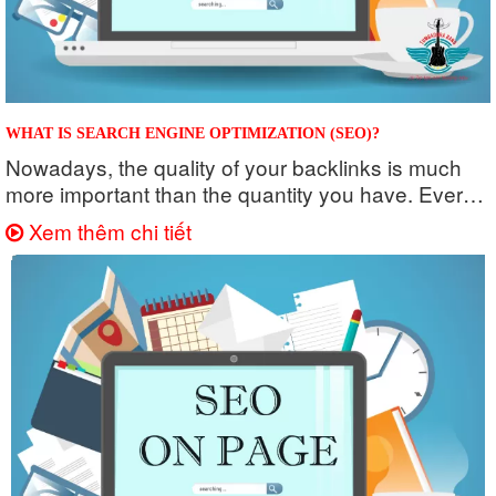
WHAT IS SEARCH ENGINE OPTIMIZATION (SEO)?
Nowadays, the quality of your backlinks is much
more important than the quantity you have. Every
link on your page should be...
Xem thêm chi tiết