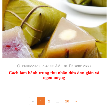
26/06/2023 05:48:02 AM
Đã xem: 2663
Cách làm bánh trung thu nhân dừa đơn giản và
ngon miệng
«
1
2
...
26
»