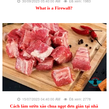
30/09/2023 05:40:00 AM
Đã xem: 1983
What is a Firewall?
15/07/2023 04:40:00 AM
Đã xem: 2778
Cách làm sườn xào chua ngọt đơn giản tại nhà