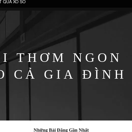
T QUẢ XỔ SỐ
ỐI THƠM NGON
O CẢ GIA ĐÌNH
Những Bài Đăng Gần Nhất