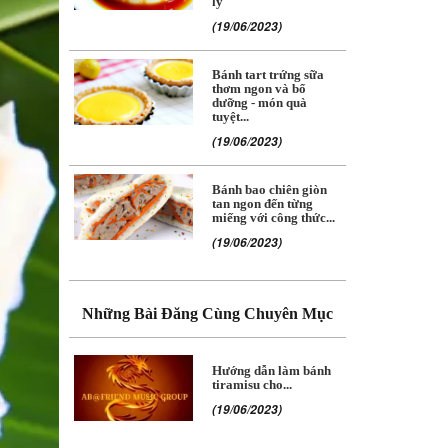
lý
(19/06/2023)
Bánh tart trứng sữa
thơm ngon và bổ
dưỡng - món quà
tuyệt...
(19/06/2023)
Bánh bao chiên giòn
tan ngon đến từng
miếng với công thức...
(19/06/2023)
Những Bài Đăng Cùng Chuyên Mục
Hướng dẫn làm bánh
tiramisu cho...
(19/06/2023)