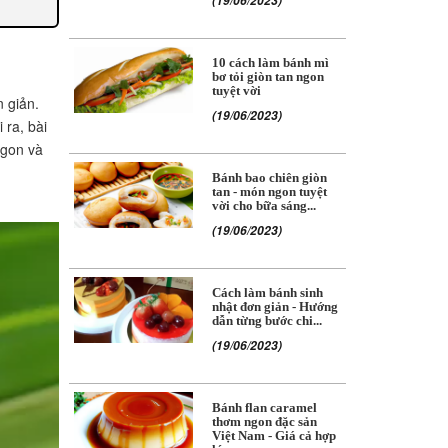
(19/06/2023)
10 cách làm bánh mì
bơ tỏi giòn tan ngon
tuyệt vời
 giản.
(19/06/2023)
 ra, bài
ngon và
Bánh bao chiên giòn
tan - món ngon tuyệt
vời cho bữa sáng...
(19/06/2023)
Cách làm bánh sinh
nhật đơn giản - Hướng
dẫn từng bước chi...
(19/06/2023)
Bánh flan caramel
thơm ngon đặc sản
Việt Nam - Giá cả hợp