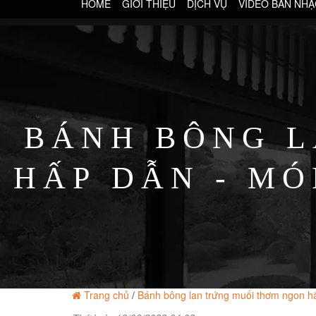
HOME
GIỚI THIỆU
DỊCH VỤ
VIDEO BAN NHẠ
BÁNH BÔNG L
HẤP DẪN - MÓ
Trang chủ
/
Bánh bông lan trứng muối thơm ngon hấ