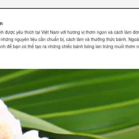
g lan trứng muối ngon
ốt nhất:
ẫn
cửa hàng này:
h được yêu thích tại Việt Nam với hương vị thơm ngon và cách làm đơn
n trứng muối
i, những nguyên liệu cần chuẩn bị, cách làm và thưởng thức bánh. Ngoài
ng:
bánh để bạn có thể tạo ra những chiếc bánh bông lan trứng muối thơm 
rứng muối
à không?
 và đẹp:
ứng muối
à tươi lâu hơn: