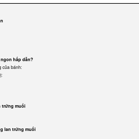
ẫn
ơm ngon hấp dẫn?
g của bánh:
ị:
n trứng muối
g lan trứng muối