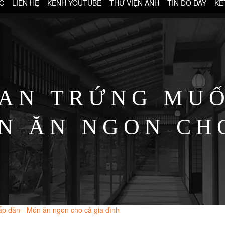
C
LIÊN HỆ
KÊNH YOUTUBE
THƯ VIỆN ẢNH
TIN ĐÓ ĐÂY
KẾ
AN TRỨNG MU
N ĂN NGON CH
p dẫn - Món ăn ngon cho cả gia đình