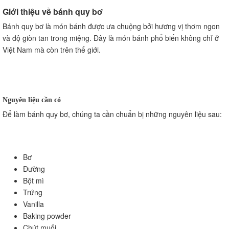
Câu hỏi thường gặp về bánh quy bơ
Giới thiệu về bánh quy bơ
Bánh quy bơ có thể ăn kèm với những đồ uống nào?
Bánh quy bơ là món bánh được ưa chuộng bởi hương vị thơm ngon
Làm sao để bánh quy bơ giòn và thơm lâu?
và độ giòn tan trong miệng. Đây là món bánh phổ biến không chỉ ở
Cách chế biến bánh quy bơ không bị ngán
Việt Nam mà còn trên thế giới.
Thay đổi hương vị
Thay đổi hình dạng
Bánh quy bơ kèm nước sốt
Các công thức làm bánh quy bơ
Nguyên liệu cần có
Bánh quy bơ truyền thống
Để làm bánh quy bơ, chúng ta cần chuẩn bị những nguyên liệu sau:
Bánh quy bơ socola
Bánh quy bơ hạt sen
Cách trang trí bánh quy bơ đẹp mắt
Bơ
Sử dụng kem tươi
Đường
Dùng những loại trái cây tươi
Bột mì
Thêm màu sắc vào bánh quy bơ
Trứng
Kết luận
Vanilla
Baking powder
Chút muối