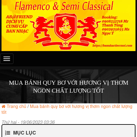
Đây
là
menu
mobile
MUA BÁNH QUY BƠ VỚI HƯƠNG VỊ THƠM
NGON CHẤT LƯỢNG TỐT
Trang chủ
/
Mua bánh quy bơ với hương vị thơm ngon chất lượng
tốt
Thứ hai - 19/06/2023 03:36
MỤC LỤC