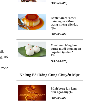
(19/06/2023)
Bánh flan caramel
thơm ngon - Món
tráng miệng độc đáo
tại...
(19/06/2023)
Mua bánh bông lan
trứng muối thơm ngon
ất.
hấp dẫn tại đâu?
Tìm...
ng, đổ
(19/06/2023)
 trong
Những Bài Đăng Cùng Chuyên Mục
Bánh bông lan kem
tươi ngon tuyệt...
(19/06/2023)