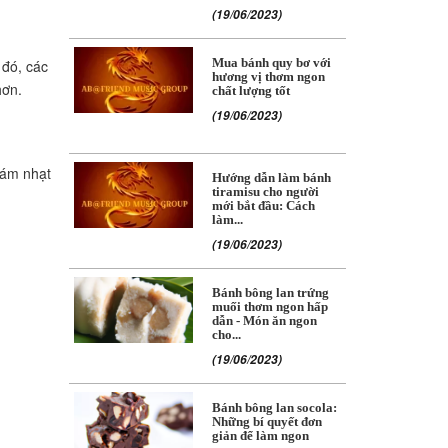
(19/06/2023)
 đó, các
Mua bánh quy bơ với
hương vị thơm ngon
hơn.
chất lượng tốt
(19/06/2023)
xám nhạt
Hướng dẫn làm bánh
tiramisu cho người
mới bắt đầu: Cách
làm...
(19/06/2023)
Bánh bông lan trứng
muối thơm ngon hấp
dẫn - Món ăn ngon
cho...
(19/06/2023)
Bánh bông lan socola:
Những bí quyết đơn
giản để làm ngon