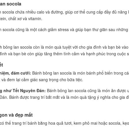
lan socola
 socola chứa nhiều calo và đường, giúp cơ thể cung cấp đầy đủ năng 
in, chất xơ và vitamin.
socola cũng là một cách giảm stress và giúp bạn thư giãn sau những
 bông lan socola còn là món quà tuyệt vời cho gia đình và bạn bè vào
 đình và bạn bè còn giúp tăng thêm tình cảm và hạnh phúc trong cuộc 
ết
 niệm, đám cưới:
Bánh bông lan socola là món bánh phổ biến trong các
t và đem lại cảm giác sang trọng cho bữa tiệc.
ng như Tết Nguyên Đán:
Bánh bông lan socola cũng là món ăn được 
án. Bánh được trang trí bắt mắt và là món quà tặng ý nghĩa cho gia đ
ngon và đẹp mắt
ó thể trang trí bánh bằng hoa quả tươi, kem phô mai hoặc socola, kẹo