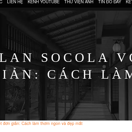
C
LIÊN HỆ
KÊNH YOUTUBE
THƯ VIỆN ẢNH
TIN ĐÓ ĐÂY
KẾ
LAN SOCOLA V
GIẢN: CÁCH LÀ
VÀ ĐẸP MẮT
ết đơn giản: Cách làm thơm ngon và đẹp mắt