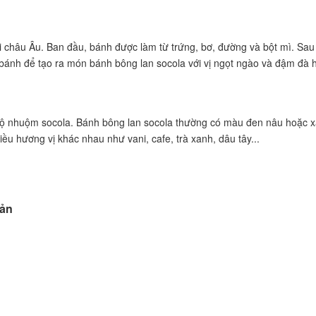
 châu Âu. Ban đầu, bánh được làm từ trứng, bơ, đường và bột mì. Sau
bánh để tạo ra món bánh bông lan socola với vị ngọt ngào và đậm đà 
 độ nhuộm socola. Bánh bông lan socola thường có màu đen nâu hoặc 
ều hương vị khác nhau như vani, cafe, trà xanh, dâu tây...
iản