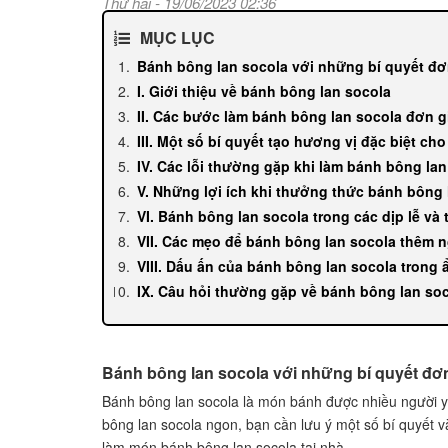
Thứ hai - 19/06/2023 02:36
MỤC LỤC
Bánh bông lan socola với những bí quyết đơ
I. Giới thiệu về bánh bông lan socola
II. Các bước làm bánh bông lan socola đơn g
III. Một số bí quyết tạo hương vị đặc biệt ch
IV. Các lỗi thường gặp khi làm bánh bông la
V. Những lợi ích khi thưởng thức bánh bông 
VI. Bánh bông lan socola trong các dịp lễ và 
VII. Các mẹo để bánh bông lan socola thêm 
VIII. Dấu ấn của bánh bông lan socola trong
IX. Câu hỏi thường gặp về bánh bông lan so
Bánh bông lan socola với những bí quyết đơ
Bánh bông lan socola là món bánh được nhiều người y
bông lan socola ngon, bạn cần lưu ý một số bí quyết và
làm món bánh bông lan socola tại nhà.