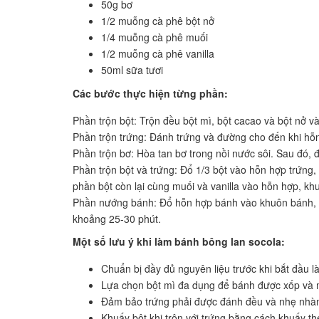
50g bơ
1/2 muỗng cà phê bột nở
1/4 muỗng cà phê muối
1/2 muỗng cà phê vanilla
50ml sữa tươi
Các bước thực hiện từng phần:
Phần trộn bột: Trộn đều bột mì, bột cacao và bột nở v
Phần trộn trứng: Đánh trứng và đường cho đến khi hỗ
Phần trộn bơ: Hòa tan bơ trong nồi nước sôi. Sau đó,
Phần trộn bột và trứng: Đổ 1/3 bột vào hỗn hợp trứng, 
phần bột còn lại cùng muối và vanilla vào hỗn hợp, khu
Phần nướng bánh: Đổ hỗn hợp bánh vào khuôn bánh, n
khoảng 25-30 phút.
Một số lưu ý khi làm bánh bông lan socola:
Chuẩn bị đầy đủ nguyên liệu trước khi bắt đầu 
Lựa chọn bột mì đa dụng để bánh được xốp và
Đảm bảo trứng phải được đánh đều và nhẹ nhà
Khuấy bột khi trộn với trứng bằng cách khuấy th