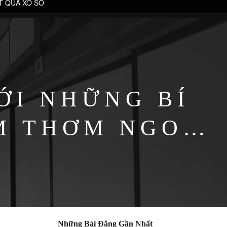
T QUẢ XỔ SỐ
ỚI NHỮNG BÍ
M THƠM NGON
Những Bài Đăng Gần Nhất