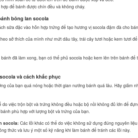
ù hợp để bánh được chín đều và không cháy.
o bánh bông lan socola
ách sữa đặc vào hỗn hợp trứng để tạo hương vị socola đậm đà cho bán
eo sở thích của mình như mứt dâu tây, trái cây tươi hoặc kem tươi để
 bánh đã làm xong, bạn có thể phủ socola hoặc kem lên trên bánh để 
n socola và cách khắc phục
ớng của bạn quá nóng hoặc thời gian nướng bánh quá lâu. Hãy giảm nhi
ể do việc trộn bột và trứng không đều hoặc bộ nồi không đủ lớn để đự
 bánh phù hợp với lượng bột và trứng của bạn.
n socola:
Các lỗi khác có thể do việc không sử dụng đúng nguyên liệu
ng thức và lưu ý một số kỹ năng khi làm bánh để tránh các lỗi này.