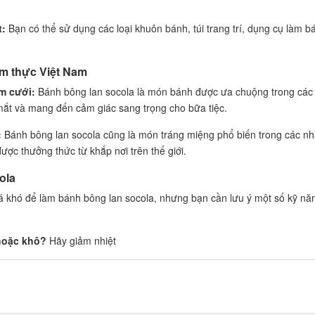
t:
Bạn có thể sử dụng các loại khuôn bánh, túi trang trí, dụng cụ làm b
ẩm thực Việt Nam
ám cưới:
Bánh bông lan socola là món bánh được ưa chuộng trong các t
 mắt và mang đến cảm giác sang trọng cho bữa tiệc.
:
Bánh bông lan socola cũng là món tráng miệng phổ biến trong các nh
ược thưởng thức từ khắp nơi trên thế giới.
ola
khó để làm bánh bông lan socola, nhưng bạn cần lưu ý một số kỹ năn
hoặc khô?
Hãy giảm nhiệt