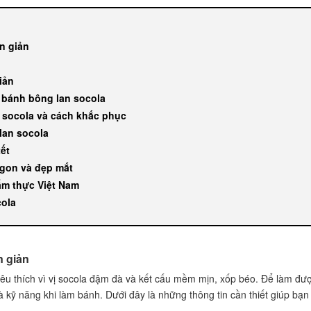
n giản
iản
o bánh bông lan socola
n socola và cách khắc phục
lan socola
tết
ngon và đẹp mắt
 ẩm thực Việt Nam
cola
n giản
êu thích vì vị socola đậm đà và kết cấu mềm mịn, xốp béo. Để làm đư
 kỹ năng khi làm bánh. Dưới đây là những thông tin cần thiết giúp bạn 