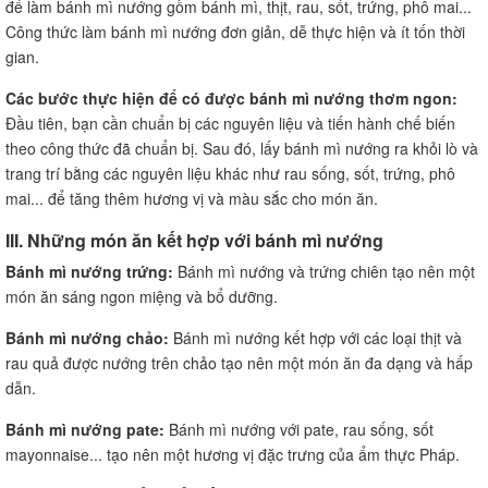
để làm bánh mì nướng gồm bánh mì, thịt, rau, sốt, trứng, phô mai...
Công thức làm bánh mì nướng đơn giản, dễ thực hiện và ít tốn thời
gian.
Các bước thực hiện để có được bánh mì nướng thơm ngon:
Đầu tiên, bạn cần chuẩn bị các nguyên liệu và tiến hành chế biến
theo công thức đã chuẩn bị. Sau đó, lấy bánh mì nướng ra khỏi lò và
trang trí bằng các nguyên liệu khác như rau sống, sốt, trứng, phô
mai... để tăng thêm hương vị và màu sắc cho món ăn.
III. Những món ăn kết hợp với bánh mì nướng
Bánh mì nướng trứng:
Bánh mì nướng và trứng chiên tạo nên một
món ăn sáng ngon miệng và bổ dưỡng.
Bánh mì nướng chảo:
Bánh mì nướng kết hợp với các loại thịt và
rau quả được nướng trên chảo tạo nên một món ăn đa dạng và hấp
dẫn.
Bánh mì nướng pate:
Bánh mì nướng với pate, rau sống, sốt
mayonnaise... tạo nên một hương vị đặc trưng của ẩm thực Pháp.