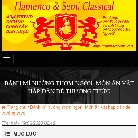
Đây
là
menu
mobile
BÁNH MÌ NƯỚNG THƠM NGON: MÓN ĂN VẶT
HẤP DẪN ĐỂ THƯỞNG THỨC
Trang chủ
/
Bánh mì nướng thơm ngon: Món ăn vặt hấp dẫn để
thưởng thức
Thứ hai - 19/06/2023 02:12
MỤC LỤC