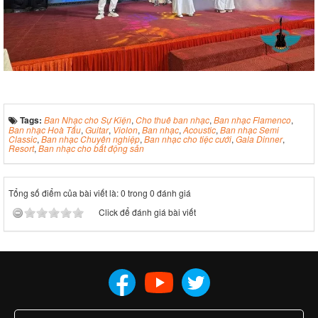
Tags:
Ban Nhạc cho Sự Kiện
,
Cho thuê ban nhạc
,
Ban nhạc Flamenco
,
Ban nhạc Hoà Tấu
,
Guitar
,
Violon
,
Ban nhạc
,
Acoustic
,
Ban nhạc Semi
Classic
,
Ban nhạc Chuyên nghiệp
,
Ban nhạc cho tiệc cưới
,
Gala Dinner
,
Resort
,
Ban nhạc cho bất động sản
Tổng số điểm của bài viết là: 0 trong 0 đánh giá
Click để đánh giá bài viết