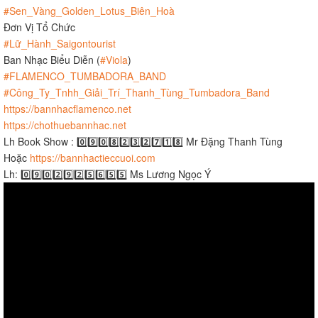
#Sen_Vàng_Golden_Lotus_Biên_Hoà
Đơn Vị Tổ Chức
#Lữ_Hành_Saigontourist
Ban Nhạc Biểu Diễn (
#Viola
)
#FLAMENCO_TUMBADORA_BAND
#Công_Ty_Tnhh_Giải_Trí_Thanh_Tùng_Tumbadora_Band
https://bannhacflamenco.net
https://chothuebannhac.net
Lh Book Show : 0️⃣9️⃣0️⃣8️⃣2️⃣3️⃣2️⃣7️⃣1️⃣8️⃣ Mr Đặng Thanh Tùng
Hoặc
https://bannhactieccuoi.com​​​
Lh: 0️⃣9️⃣0️⃣2️⃣9️⃣2️⃣5️⃣6️⃣5️⃣5️⃣ Ms Lương Ngọc Ý