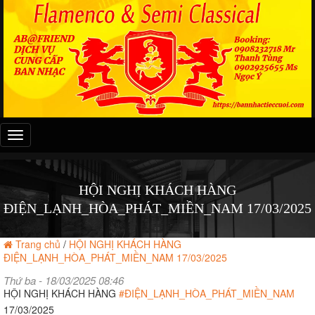
Đây
là
menu
mobile
HỘI NGHỊ KHÁCH HÀNG
ĐIỆN_LẠNH_HÒA_PHÁT_MIỀN_NAM 17/03/2025
Trang chủ
/
HỘI NGHỊ KHÁCH HÀNG
ĐIỆN_LẠNH_HÒA_PHÁT_MIỀN_NAM 17/03/2025
Thứ ba - 18/03/2025 08:46
HỘI NGHỊ KHÁCH HÀNG
#ĐIỆN_LẠNH_HÒA_PHÁT_MIỀN_NAM
17/03/2025