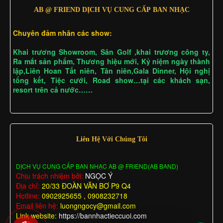
AB @ FRIEND DỊCH VỤ CUNG CẤP BAN NHẠC
Chuyên đảm nhân các show:
Khai trương Showroom, Sân Golf ,khai trương công ty,
Ra mắt sản phẩm, Thương hiệu mới, Kỷ niệm ngày thành
lập,Liên Hoan Tất niên, Tân niên,Gala Dinner, Hội nghị
tổng kết, Tiệc cưới, Road show…tại các khách sạn,
resort trên cả nước……
Liên Hệ Với Chúng Tôi
DỊCH VỤ CUNG CẤP BAN NHẠC AB @ FRIEND(AB BAND)
Chịu trách nhiệm bởi:
NGỌC Ý
Địa chỉ:
20/33 ĐOÀN VĂN BƠ P9 Q4
Hotline:
0902925655 , 0908232718
Email liên hệ:
luongngocy@gmail.com
Link website:
https://bannhactieccuoi.com