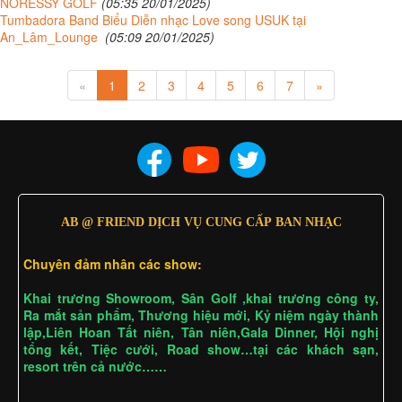
NORESSY GOLF
(05:35 20/01/2025)
Tumbadora Band Biểu Diễn nhạc Love song USUK tại
An_Lâm_Lounge
(05:09 20/01/2025)
«
1
2
3
4
5
6
7
»
AB @ FRIEND DỊCH VỤ CUNG CẤP BAN NHẠC
Chuyên đảm nhân các show:
Khai trương Showroom, Sân Golf ,khai trương công ty,
Ra mắt sản phẩm, Thương hiệu mới, Kỷ niệm ngày thành
lập,Liên Hoan Tất niên, Tân niên,Gala Dinner, Hội nghị
tổng kết, Tiệc cưới, Road show…tại các khách sạn,
resort trên cả nước……