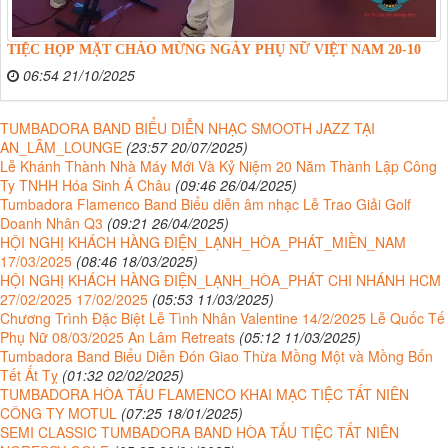
TIỆC HỌP MẶT CHÀO MỪNG NGÀY PHỤ NỮ VIỆT NAM 20-10
06:54 21/10/2025
TUMBADORA BAND BIỂU DIỄN NHẠC SMOOTH JAZZ TẠI
AN_LÂM_LOUNGE
(23:57 20/07/2025)
Lễ Khánh Thành Nhà Máy Mới Và Kỷ Niệm 20 Năm Thành Lập Công
Ty TNHH Hóa Sinh Á Châu
(09:46 26/04/2025)
Tumbadora Flamenco Band Biểu diễn âm nhạc Lễ Trao Giải Golf
Doanh Nhân Q3
(09:21 26/04/2025)
HỘI NGHỊ KHÁCH HÀNG ĐIỆN_LẠNH_HÒA_PHÁT_MIỀN_NAM
17/03/2025
(08:46 18/03/2025)
HỘI NGHỊ KHÁCH HÀNG ĐIỆN_LẠNH_HÒA_PHÁT CHI NHÁNH HCM
27/02/2025 17/02/2025
(05:53 11/03/2025)
Chương Trình Đặc Biệt Lễ Tình Nhân Valentine 14/2/2025 Lễ Quốc Tế
Phụ Nữ 08/03/2025 An Lâm Retreats
(05:12 11/03/2025)
Tumbadora Band Biểu Diễn Đón Giao Thừa Mồng Một và Mồng Bốn
Tết Ất Tỵ
(01:32 02/02/2025)
TUMBADORA HÒA TẤU FLAMENCO KHAI MẠC TIỆC TẤT NIÊN
CÔNG TY MOTUL
(07:25 18/01/2025)
SEMI CLASSIC TUMBADORA BAND HÒA TẤU TIỆC TẤT NIÊN