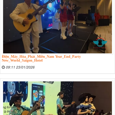
Điện_Máy_Hòa_Phát_Miền_Nam Year_End_Party
New_World_Saigon_Hotel
09:11 23/01/2026