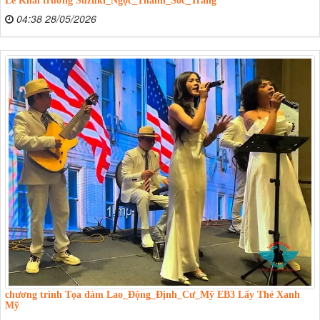
04:38 28/05/2026
chương trình Tọa đàm Lao_Động_Định_Cư_Mỹ EB3 Lấy Thẻ Xanh
Mỹ