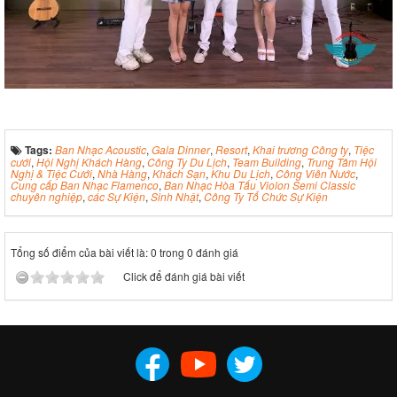
Tags:
Ban Nhạc Acoustic
,
Gala Dinner
,
Resort
,
Khai trương Công ty
,
Tiệc
cưới
,
Hội Nghị Khách Hàng
,
Công Ty Du Lịch
,
Team Building
,
Trung Tâm Hội
Nghị & Tiệc Cưới
,
Nhà Hàng
,
Khách Sạn
,
Khu Du Lịch
,
Công Viên Nước
,
Cung cấp Ban Nhạc Flamenco
,
Ban Nhạc Hòa Tấu Violon Semi Classic
chuyên nghiệp
,
các Sự Kiện
,
Sinh Nhật
,
Công Ty Tổ Chức Sự Kiện
Tổng số điểm của bài viết là: 0 trong 0 đánh giá
Click để đánh giá bài viết