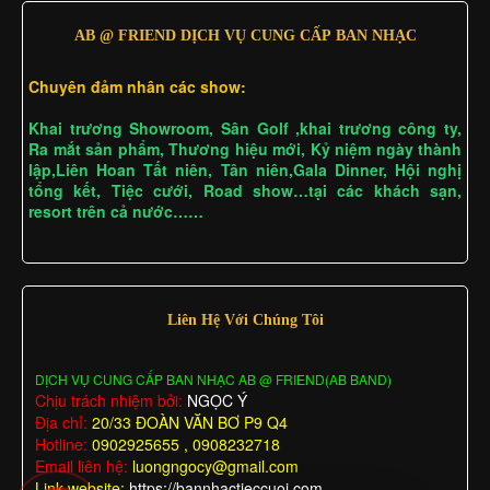
AB @ FRIEND DỊCH VỤ CUNG CẤP BAN NHẠC
Chuyên đảm nhân các show:
Khai trương Showroom, Sân Golf ,khai trương công ty,
Ra mắt sản phẩm, Thương hiệu mới, Kỷ niệm ngày thành
lập,Liên Hoan Tất niên, Tân niên,Gala Dinner, Hội nghị
tổng kết, Tiệc cưới, Road show…tại các khách sạn,
resort trên cả nước……
Liên Hệ Với Chúng Tôi
DỊCH VỤ CUNG CẤP BAN NHẠC AB @ FRIEND(AB BAND)
Chịu trách nhiệm bởi:
NGỌC Ý
Địa chỉ:
20/33 ĐOÀN VĂN BƠ P9 Q4
Hotline:
0902925655 , 0908232718
Email liên hệ:
luongngocy@gmail.com
Link website:
https://bannhactieccuoi.com