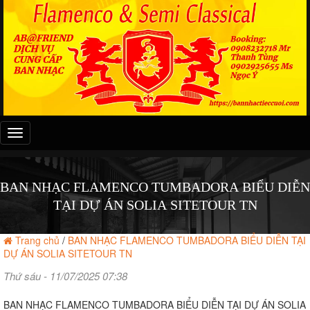
Đây
là
menu
mobile
BAN NHẠC FLAMENCO TUMBADORA BIỂU DIỄN
TẠI DỰ ÁN SOLIA SITETOUR TN
Trang chủ
/
BAN NHẠC FLAMENCO TUMBADORA BIỂU DIỄN TẠI
DỰ ÁN SOLIA SITETOUR TN
Thứ sáu - 11/07/2025 07:38
BAN NHẠC FLAMENCO TUMBADORA BIỂU DIỄN TẠI DỰ ÁN SOLIA