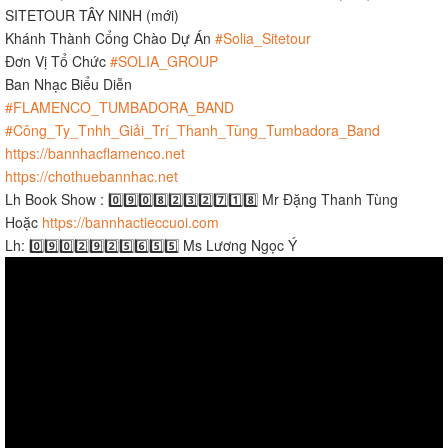
SITETOUR TÂY NINH (mới)
Khánh Thành Cổng Chào Dự Án
#Solia_Sitetour
Đơn Vị Tổ Chức
#SOLIA_GROUP
Ban Nhạc Biểu Diễn
#FLAMENCO_TUMBADORA_BAND
#Công_Ty_Tnhh_Giải_Trí_Thanh_Tùng_Tumbadora_Band
https://bannhacflamenco.net
https://chothuebannhac.net
Lh Book Show : 0️⃣9️⃣0️⃣8️⃣2️⃣3️⃣2️⃣7️⃣1️⃣8️⃣ Mr Đặng Thanh Tùng
Hoặc
https://bannhactieccuoi.com​​​
Lh: 0️⃣9️⃣0️⃣2️⃣9️⃣2️⃣5️⃣6️⃣5️⃣5️⃣ Ms Lương Ngọc Ý