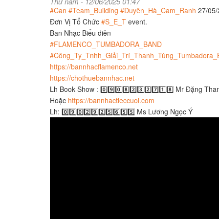
Thứ năm - 12/06/2025 01:47
#Can
#Team_Building
#Duyên_Hà_Cam_Ranh
27/05/
Đơn Vị Tổ Chức
#S_E_T
event.
Ban Nhạc Biểu diễn
#FLAMENCO_TUMBADORA_BAND
#Công_Ty_Tnhh_Giải_Trí_Thanh_Tùng_Tumbadora_
https://bannhacflamenco.net
https://chothuebannhac.net
Lh Book Show : 0️⃣9️⃣0️⃣8️⃣2️⃣3️⃣2️⃣7️⃣1️⃣8️⃣ Mr Đặng Th
Hoặc
https://bannhactieccuoi.com​​​
Lh: 0️⃣9️⃣0️⃣2️⃣9️⃣2️⃣5️⃣6️⃣5️⃣5️⃣ Ms Lương Ngọc Ý