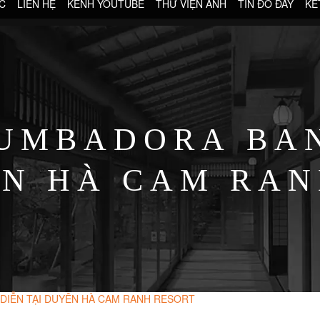
C
LIÊN HỆ
KÊNH YOUTUBE
THƯ VIỆN ẢNH
TIN ĐÓ ĐÂY
KẾ
UMBADORA BAN
ÊN HÀ CAM RAN
DIỄN TẠI DUYÊN HÀ CAM RANH RESORT