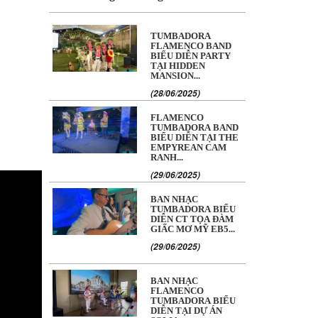
TUMBADORA
FLAMENCO BAND
BIỂU DIỄN PARTY
TẠI HIDDEN
MANSION...
(28/06/2025)
FLAMENCO
TUMBADORA BAND
BIỂU DIỄN TẠI THE
EMPYREAN CAM
RANH...
(29/06/2025)
BAN NHẠC
TUMBADORA BIỂU
DIỄN CT TỌA ĐÀM
GIẤC MƠ MỸ EB5...
(29/06/2025)
BAN NHẠC
FLAMENCO
TUMBADORA BIỂU
DIỄN TẠI DỰ ÁN