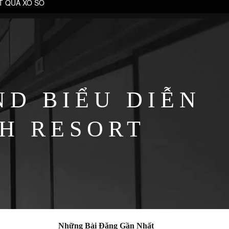
T QUẢ XỔ SỐ
D BIỂU DIỄN
H RESORT
Những Bài Đăng Gần Nhất