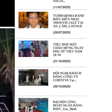
SOLIA...
(11/07/2025)
TUMBADORA BAND
BIỂU DIỄN NHẠC
SMOOTH JAZZ TẠI
AN_LÂM_LOUNGE
(20/07/2025)
TIỆC HỌP MẶT
CHÀO MỪNG NGÀY
PHỤ NỮ VIỆT NAM
20-10
(21/10/2025)
HỘI NGHỊ KHÁCH
HÀNG CÔNG TY
CORTEVA Tại...
(30/10/2025)
ĐẠI HỘI CÔNG
ĐOÀN NGÂN HÀNG
BIDV_Gia_Định