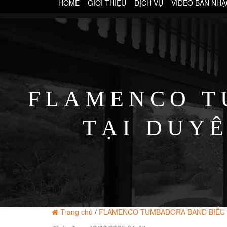
HOME
GIỚI THIỆU
DỊCH VỤ
VIDEO BAN NHẠ
FLAMENCO T
TẠI DUY
Trang chủ
/
FLAMENCO TUMBADORA BAND BIỂU 