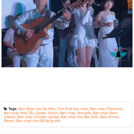
Tags:
Ban Nhạc cho Sự Kiện
,
Cho thuê ban nhạc
,
Ban nhạc Flamenco
,
Ban nhạc Hoà Tấu
,
Guitar
,
Violon
,
Ban nhạc
,
Acoustic
,
Ban nhạc Semi
Classic
,
Ban nhạc Chuyên nghiệp
,
Ban nhạc cho tiệc cưới
,
Gala Dinner
,
Resort
,
Ban nhạc cho bất động sản