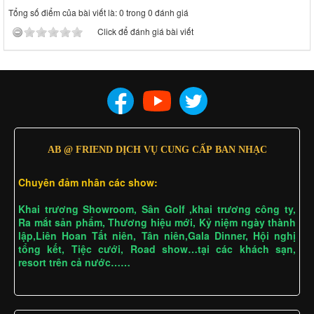
Tổng số điểm của bài viết là: 0 trong 0 đánh giá
Click để đánh giá bài viết
AB @ FRIEND DỊCH VỤ CUNG CẤP BAN NHẠC
Chuyên đảm nhân các show:
Khai trương Showroom, Sân Golf ,khai trương công ty,
Ra mắt sản phẩm, Thương hiệu mới, Kỷ niệm ngày thành
lập,Liên Hoan Tất niên, Tân niên,Gala Dinner, Hội nghị
tổng kết, Tiệc cưới, Road show…tại các khách sạn,
resort trên cả nước……