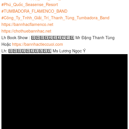
#Phú_Quốc_Seasense_Resort
#TUMBADORA_FLAMENCO_BAND
#Công_Ty_Tnhh_Giải_Trí_Thanh_Tùng_Tumbadora_Band
https://bannhacflamenco.net
https://chothuebannhac.net
Lh Book Show : 0️⃣9️⃣0️⃣8️⃣2️⃣3️⃣2️⃣7️⃣1️⃣8️⃣ Mr Đặng Thanh Tùng
Hoặc
https://bannhactieccuoi.com​​​
Lh: 0️⃣9️⃣0️⃣2️⃣9️⃣2️⃣5️⃣6️⃣5️⃣5️⃣ Ms Lương Ngọc Ý