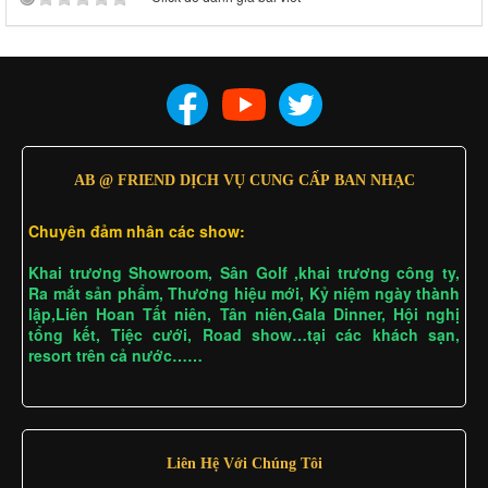
AB @ FRIEND DỊCH VỤ CUNG CẤP BAN NHẠC
Chuyên đảm nhân các show:
Khai trương Showroom, Sân Golf ,khai trương công ty,
Ra mắt sản phẩm, Thương hiệu mới, Kỷ niệm ngày thành
lập,Liên Hoan Tất niên, Tân niên,Gala Dinner, Hội nghị
tổng kết, Tiệc cưới, Road show…tại các khách sạn,
resort trên cả nước……
Liên Hệ Với Chúng Tôi