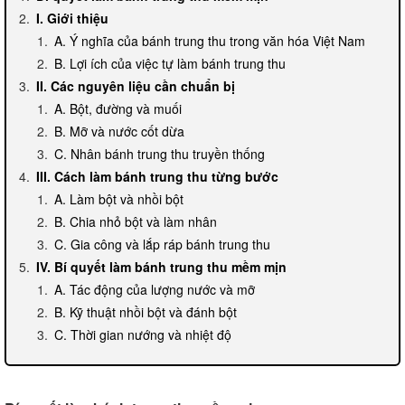
I. Giới thiệu
A. Ý nghĩa của bánh trung thu trong văn hóa Việt Nam
B. Lợi ích của việc tự làm bánh trung thu
II. Các nguyên liệu cần chuẩn bị
A. Bột, đường và muối
B. Mỡ và nước cốt dừa
C. Nhân bánh trung thu truyền thống
III. Cách làm bánh trung thu từng bước
A. Làm bột và nhồi bột
B. Chia nhỏ bột và làm nhân
C. Gia công và lắp ráp bánh trung thu
IV. Bí quyết làm bánh trung thu mềm mịn
A. Tác động của lượng nước và mỡ
B. Kỹ thuật nhồi bột và đánh bột
C. Thời gian nướng và nhiệt độ
V. Bí quyết làm bánh trung thu có màu sắc hấp dẫn
A. Sử dụng các loại phấn màu tự nhiên
B. Sử dụng nước màu từ các loại hoa quả