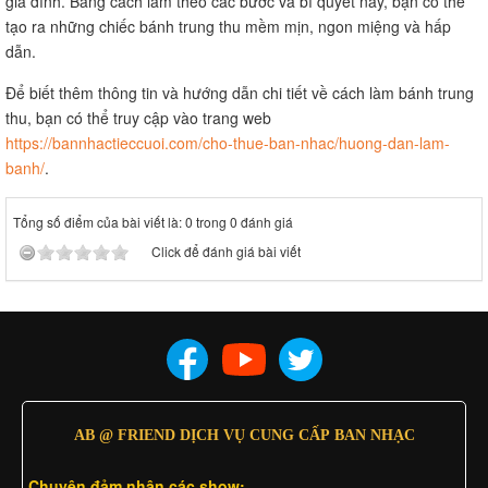
gia đình. Bằng cách làm theo các bước và bí quyết này, bạn có thể
tạo ra những chiếc bánh trung thu mềm mịn, ngon miệng và hấp
dẫn.
Để biết thêm thông tin và hướng dẫn chi tiết về cách làm bánh trung
thu, bạn có thể truy cập vào trang web
https://bannhactieccuoi.com/cho-thue-ban-nhac/huong-dan-lam-
banh/
.
Tổng số điểm của bài viết là: 0 trong 0 đánh giá
Click để đánh giá bài viết
AB @ FRIEND DỊCH VỤ CUNG CẤP BAN NHẠC
Chuyên đảm nhân các show: