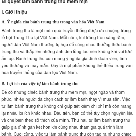
Bí quyết làm bánh trung thu mềm mịn
VI. Bí quyết làm bánh trung thu có hương vị đặc biệt
I. Giới thiệu
A. Sử dụng gia vị truyền thống
B. Thêm các loại hạt và đậu khô
A. Ý nghĩa của bánh trung thu trong văn hóa Việt Nam
VII. Cách bảo quản bánh trung thu
Bánh trung thu là một món quà truyền thống được ưa chuộng trong
A. Đóng gói bánh trung thu
lễ hội Trung Thu tại Việt Nam. Mỗi năm, khi trăng tròn sáng rằm,
người dân Việt Nam thường tụ họp để cùng nhau thưởng thức bánh
B. Bảo quản bánh trung thu trong tủ lạnh
trung thu và thắp lên những ánh đèn lồng tạo nên không khí vui tươi,
VIII. Câu hỏi thường gặp về việc làm bánh trung thu
ấm áp. Bánh trung thu còn mang ý nghĩa gia đình đoàn viên, tình
A. Làm thế nào để bánh trung thu không bị nứt khi
yêu thương và may mắn. Đây là một phần không thể thiếu trong văn
nướng?
hóa truyền thống của dân tộc Việt Nam.
B. Có thể sử dụng nhân bánh trung thu khác nhau
không?
B. Lợi ích của việc tự làm bánh trung thu
C. Làm thế nào để bánh trung thu có hương vị đặc biệt?
Để có những chiếc bánh trung thu mềm mịn, ngọt ngào và thơm
D. Có thể bảo quản bánh trung thu trong bao lâu?
phức, nhiều người đã chọn cách tự làm bánh thay vì mua sẵn. Việc
IX. Kết luận
tự làm bánh trung thu không chỉ giúp tiết kiệm chi phí mà còn mang
lại nhiều lợi ích khác nhau. Đầu tiên, bạn có thể tùy chọn nguyên liệu
và chế biến theo sở thích của mình. Thứ hai, tự làm bánh trung thu
giúp gia đình gắn kết hơn khi cùng nhau tham gia quá trình làm
bánh. Cuối cùng, việc tự làm bánh trung thu còn tạo ra những chiếc