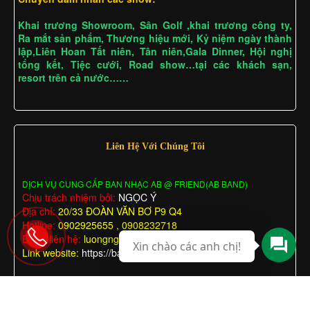
Khai trương Showroom, Sân Golf ,khai trương công ty,
Ra mắt sản phẩm, Thương hiệu mới, Kỷ niệm ngày thành
lập,Liên Hoan Tất niên, Tân niên,Gala Dinner, Hội nghị
tổng kết, Tiệc cưới, Road show…tại các khách sạn,
resort trên cả nước……
Liên Hệ Với Chúng Tôi
DỊCH VỤ CUNG CẤP BAN NHẠC AB @ FRIEND(AB BAND)
Chịu trách nhiệm bởi:
NGỌC Ý
Địa chỉ:
20/33 ĐOÀN VĂN BƠ P9 Q4
Hotline:
0902925655 , 0908232718
Email liên hệ:
luongngocy@gmail.com
Xin chào các anh chị!
Link website:
https://bannhactieccuoi.com
BAN NHẠC A & B
BAN NHẠC A & B
© Bản quyền thuộc về
Thiết kế bởi
.