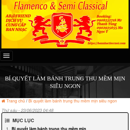
Đây
là
menu
mobile
BÍ QUYẾT LÀM BÁNH TRUNG THU MỀM MỊN
SIÊU NGON
Trang chủ
/
Bí quyết làm bánh trung thu mềm mịn siêu ngon
Thứ sáu - 23/06/2023 04:48
MỤC LỤC
Bí quyết làm bánh trung thu mềm mịn