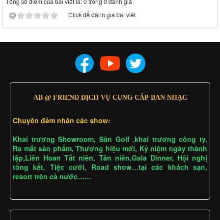
Tổng số điểm của bài viết là: 0 trong 0 đánh giá
Click để đánh giá bài viết
AB @ FRIEND DỊCH VỤ CUNG CẤP BAN NHẠC
Chuyên đảm nhân các show:
Khai trương Showroom, Sân Golf ,khai trương công ty,
Ra mắt sản phẩm, Thương hiệu mới, Kỷ niệm ngày thành
lập,Liên Hoan Tất niên, Tân niên,Gala Dinner, Hội nghị
tổng kết, Tiệc cưới, Road show…tại các khách sạn,
resort trên cả nước……