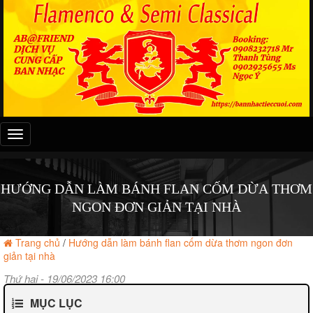
Đây
là
menu
mobile
HƯỚNG DẪN LÀM BÁNH FLAN CỐM DỪA THƠM
NGON ĐƠN GIẢN TẠI NHÀ
Trang chủ
/
Hướng dẫn làm bánh flan cốm dừa thơm ngon đơn
giản tại nhà
Thứ hai - 19/06/2023 16:00
MỤC LỤC