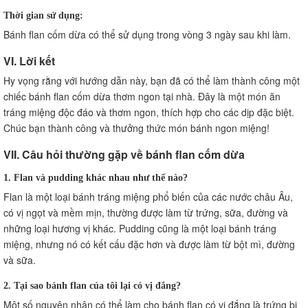
Thời gian sử dụng:
Bánh flan cốm dừa có thể sử dụng trong vòng 3 ngày sau khi làm.
VI. Lời kết
Hy vọng rằng với hướng dẫn này, bạn đã có thể làm thành công một
chiếc bánh flan cốm dừa thơm ngon tại nhà. Đây là một món ăn
tráng miệng độc đáo và thơm ngon, thích hợp cho các dịp đặc biệt.
Chúc bạn thành công và thưởng thức món bánh ngon miệng!
VII. Câu hỏi thường gặp về bánh flan cốm dừa
1. Flan và pudding khác nhau như thế nào?
Flan là một loại bánh tráng miệng phổ biến của các nước châu Âu,
có vị ngọt và mềm mịn, thường được làm từ trứng, sữa, đường và
những loại hương vị khác. Pudding cũng là một loại bánh tráng
miệng, nhưng nó có kết cấu đặc hơn và được làm từ bột mì, đường
và sữa.
2. Tại sao bánh flan của tôi lại có vị đắng?
Một số nguyên nhân có thể làm cho bánh flan có vị đắng là trứng bị