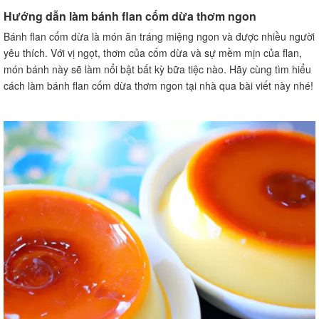
VI. Lời kết
Hướng dẫn làm bánh flan cốm dừa thơm ngon
VII. Câu hỏi thường gặp về bánh flan cốm dừa
Bánh flan cốm dừa là món ăn tráng miệng ngon và được nhiều người
1. Flan và pudding khác nhau như thế nào?
yêu thích. Với vị ngọt, thơm của cốm dừa và sự mềm mịn của flan,
2. Tại sao bánh flan của tôi lại có vị đắng?
món bánh này sẽ làm nổi bật bất kỳ bữa tiệc nào. Hãy cùng tìm hiểu
3. Có cách nào để tránh trứng đông vón khi làm flan
cách làm bánh flan cốm dừa thơm ngon tại nhà qua bài viết này nhé!
không?
4. Tôi có thể dùng nước dừa thay cho sữa khi làm bánh
flan cốm dừa không?