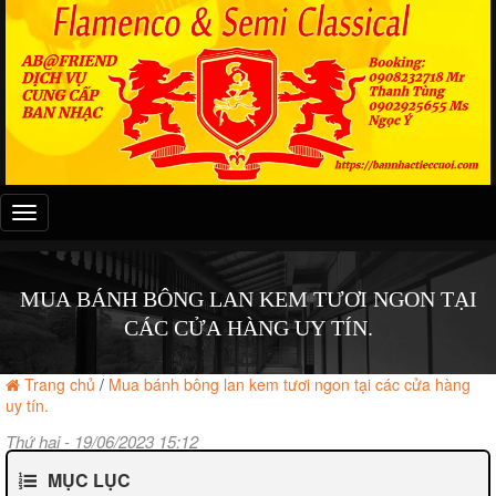
Đây
là
menu
mobile
MUA BÁNH BÔNG LAN KEM TƯƠI NGON TẠI
CÁC CỬA HÀNG UY TÍN.
Trang chủ
/
Mua bánh bông lan kem tươi ngon tại các cửa hàng
uy tín.
Thứ hai - 19/06/2023 15:12
MỤC LỤC