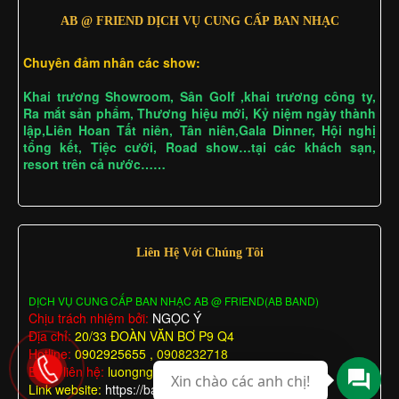
AB @ FRIEND DỊCH VỤ CUNG CẤP BAN NHẠC
Chuyên đảm nhân các show:
Khai trương Showroom, Sân Golf ,khai trương công ty,
Ra mắt sản phẩm, Thương hiệu mới, Kỷ niệm ngày thành
lập,Liên Hoan Tất niên, Tân niên,Gala Dinner, Hội nghị
tổng kết, Tiệc cưới, Road show…tại các khách sạn,
resort trên cả nước……
Liên Hệ Với Chúng Tôi
DỊCH VỤ CUNG CẤP BAN NHẠC AB @ FRIEND(AB BAND)
Chịu trách nhiệm bởi:
NGỌC Ý
Địa chỉ:
20/33 ĐOÀN VĂN BƠ P9 Q4
Hotline:
0902925655 , 0908232718
Email liên hệ:
luongngocy@gmail.com
Xin chào các anh chị!
Link website:
https://bannhactieccuoi.com