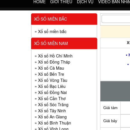
HOME
GIỚI THIỆU
DỊCH VỤ
VIDEO BAN NHẠ
XỔ SỐ MIỀN BẮC
Xổ sổ miền bắc
XỔ SỐ MIỀN NAM
X
Xố số Hồ Chí Minh
• 
Xố số Đồng Tháp
•
Xố số Cà Mau
Xố số Bến Tre
Xố số Vũng Tàu
Xố số Bạc Liêu
Xố số Đồng Nai
Xố số Cần Thơ
Xố số Sóc Trăng
Giải tám
Xố số Tây Ninh
Xố số An Giang
Giải bảy
Xố số Bình Thuận
Xố số Vĩnh Long