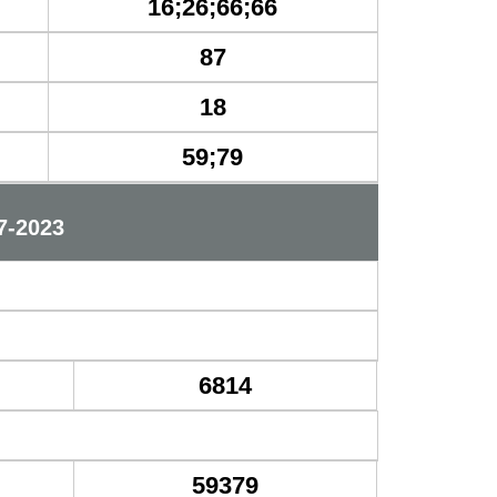
16;26;66;66
87
18
59;79
7-2023
6814
59379