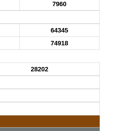
7960
64345
74918
28202