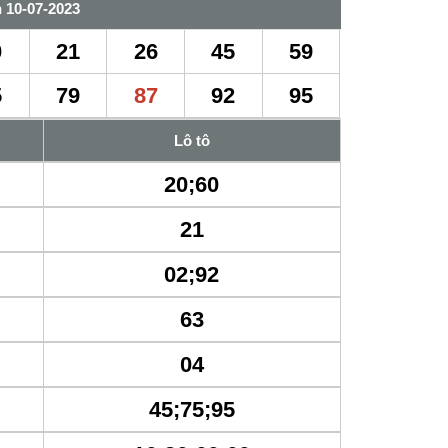
 10-07-2023
0
21
26
45
59
5
79
87
92
95
Lô tô
20;60
21
02;92
63
04
45;75;95