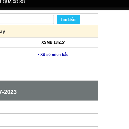
T QUẢ XỔ SỐ
Tìm kiếm
nay
XSMB 18h15'
• Xổ sổ miền bắc
7-2023