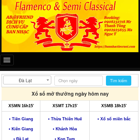
Đây
là
menu
mobile
Đà Lạt
Tìm kiếm
Xổ số mở thưởng ngày hôm nay
XSMN 16h15'
XSMT 17h15'
XSMB 18h15'
• Tiền Giang
• Thừa Thiên Huế
• Xổ sổ miền bắc
• Kiên Giang
• Khánh Hòa
• Đà Lạt
• Kon Tum