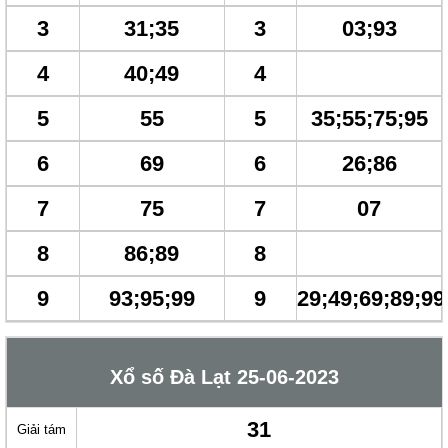
3
31;35
3
03;93
4
40;49
4
5
55
5
35;55;75;95
6
69
6
26;86
7
75
7
07
8
86;89
8
9
93;95;99
9
29;49;69;89;99
Xổ số Đà Lạt 25-06-2023
31
Giải tám