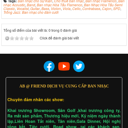
Tags:
Ban nhạc cho Sự Kiện
,
Cho thuê ban nhạc
,
Ban nhạc Flamenco
,
Ban
nhạc Acoustic
,
Band
,
Ban nhạc Hòa Tấu Flamenco
,
Ban Nhạc Hòa Tấu Semi
Classic
,
Vocalist
,
Guitar
,
Bass
,
Violon
,
Viola
,
Cello
,
Contrabass
,
Cajon
,
SPD
,
Trống Jazz. Ban nhạc cho đám cưới
Tổng số điểm của bài viết là: 0 trong 0 đánh giá
Click để đánh giá bài viết
AB @ FRIEND DỊCH VỤ CUNG CẤP BAN NHẠC
Chuyên đảm nhân các show:
Khai trương Showroom, Sân Golf ,khai trương công ty,
Ra mắt sản phẩm, Thương hiệu mới, Kỷ niệm ngày thành
lập,Liên Hoan Tất niên, Tân niên,Gala Dinner, Hội nghị
tổng kết, Tiệc cưới, Road show…tại các khách sạn,