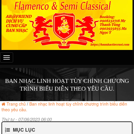
Đây
là
menu
mobile
BAN NHẠC LINH HOẠT TÙY CHỈNH CHƯƠNG
TRÌNH BIỂU DIỄN THEO YÊU CẦU.
Trang chủ
/
Ban nhạc linh hoạt tùy chỉnh chương trình biểu diễn
theo yêu cầu.
Thứ tư - 07/06/2023 06:00
MỤC LỤC