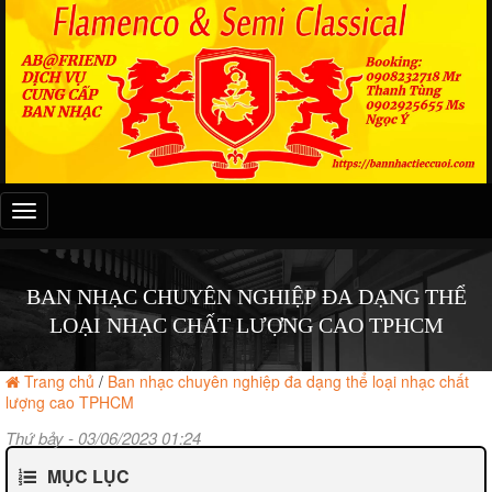
Đây
là
menu
mobile
BAN NHẠC CHUYÊN NGHIỆP ĐA DẠNG THỂ
LOẠI NHẠC CHẤT LƯỢNG CAO TPHCM
Trang chủ
/
Ban nhạc chuyên nghiệp đa dạng thể loại nhạc chất
lượng cao TPHCM
Thứ bảy - 03/06/2023 01:24
MỤC LỤC