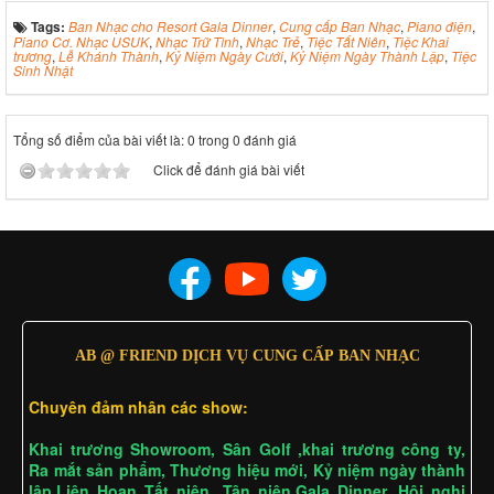
Tags:
Ban Nhạc cho Resort Gala Dinner
,
Cung cấp Ban Nhạc
,
Piano điện
,
Piano Cơ. Nhạc USUK
,
Nhạc Trữ Tình
,
Nhạc Trẻ
,
Tiệc Tất Niên
,
Tiệc Khai
trương
,
Lễ Khánh Thành
,
Kỷ Niệm Ngày Cưới
,
Kỷ Niệm Ngày Thành Lập
,
Tiệc
Sinh Nhật
Tổng số điểm của bài viết là: 0 trong 0 đánh giá
Click để đánh giá bài viết
AB @ FRIEND DỊCH VỤ CUNG CẤP BAN NHẠC
Chuyên đảm nhân các show:
Khai trương Showroom, Sân Golf ,khai trương công ty,
Ra mắt sản phẩm, Thương hiệu mới, Kỷ niệm ngày thành
lập,Liên Hoan Tất niên, Tân niên,Gala Dinner, Hội nghị