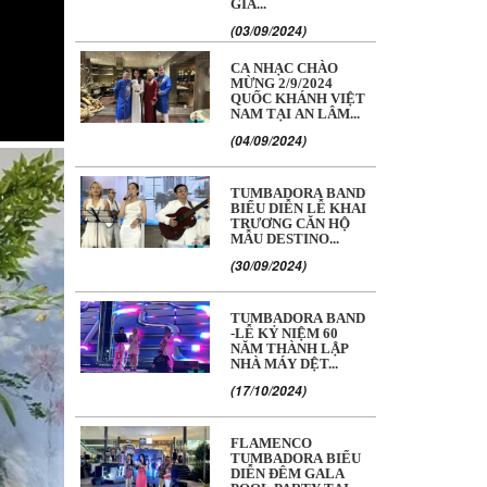
GIA...
(03/09/2024)
CA NHẠC CHÀO
MỪNG 2/9/2024
QUỐC KHÁNH VIỆT
NAM TẠI AN LÂM...
(04/09/2024)
TUMBADORA BAND
BIỂU DIỄN LỄ KHAI
TRƯƠNG CĂN HỘ
MẪU DESTINO...
(30/09/2024)
TUMBADORA BAND
-LỄ KỶ NIỆM 60
NĂM THÀNH LẬP
NHÀ MÁY DỆT...
(17/10/2024)
FLAMENCO
TUMBADORA BIỂU
DIỄN ĐÊM GALA