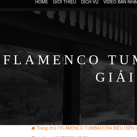
HOME
GIỚI THIỆU
DỊCH VỤ
VIDEO BAN NHẠ
FLAMENCO TUM
GIẢ
Trang chủ
/
FLAMENCO TUMBADORA BIỂU DIỄN LỄ