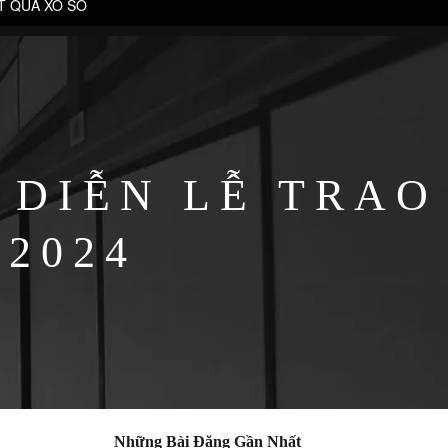
T QUẢ XỔ SỐ
IỄN LỄ TRAO
 2024
Những Bài Đăng Gần Nhất