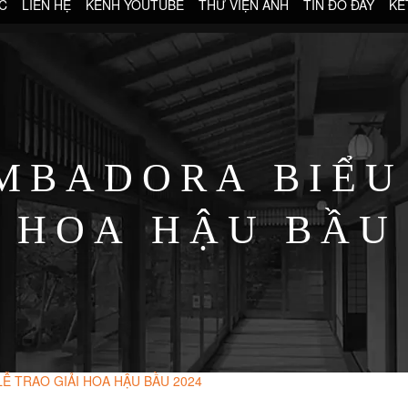
C
LIÊN HỆ
KÊNH YOUTUBE
THƯ VIỆN ẢNH
TIN ĐÓ ĐÂY
KẾ
BADORA BIỂU D
I HOA HẬU BẦU
 TRAO GIẢI HOA HẬU BẦU 2024