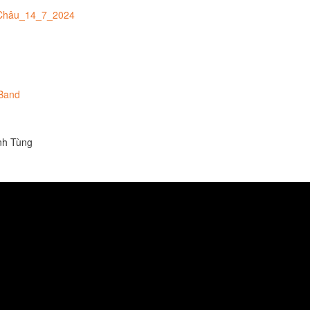
Châu_14_7_2024
Band
anh Tùng