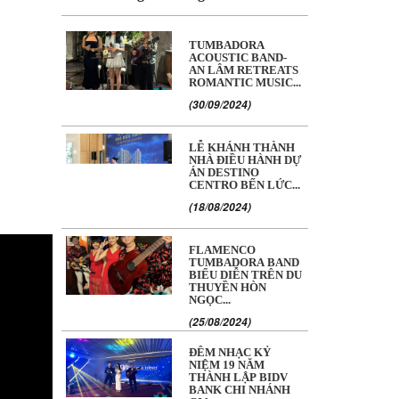
TUMBADORA
ACOUSTIC BAND-
AN LÂM RETREATS
ROMANTIC MUSIC...
(30/09/2024)
LỄ KHÁNH THÀNH
NHÀ ĐIỀU HÀNH DỰ
ÁN DESTINO
CENTRO BẾN LỨC...
(18/08/2024)
FLAMENCO
TUMBADORA BAND
BIỂU DIỄN TRÊN DU
THUYỀN HÒN
NGỌC...
(25/08/2024)
ĐÊM NHẠC KỶ
NIỆM 19 NĂM
THÀNH LẬP BIDV
BANK CHI NHÁNH