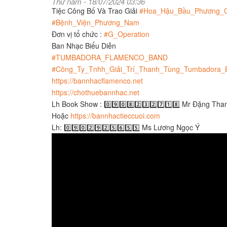
Thứ năm - 18/07/2024 03:36
Tiệc Công Bố Và Trao Giải
#Hoa_Hậu_Bầu_Phương_
#Bệnh_Viện_Phương_Nam
Đơn vị tổ chức :
#G_Operation
Ban Nhạc Biểu Diễn
#TUMBADORA_FLAMENCO_BAND
#Công_Ty_Tnhh_Giải_Trí_Thanh_Tùng_Tumbadora_
https://bannhacflamenco.net
https://chothuebannhac.net
Lh Book Show : 0️⃣9️⃣0️⃣8️⃣2️⃣3️⃣2️⃣7️⃣1️⃣8️⃣ Mr Đặng Th
Hoặc
https://bannhactieccuoi.com​​​
Lh: 0️⃣9️⃣0️⃣2️⃣9️⃣2️⃣5️⃣6️⃣5️⃣5️⃣ Ms Lương Ngọc Ý