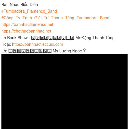
Ban Nhạc Biểu Diễn
#Tumbadora_Flamenco_Band
​​​​
#Công_Ty_Tnhh_Giải_Trí_Thanh_Tùng_Tumbadora_Band
https://bannhacflamenco.net
https://chothuebannhac.net
Lh Book Show : 0️⃣9️⃣0️⃣8️⃣2️⃣3️⃣2️⃣7️⃣1️⃣8️⃣ Mr Đặng Thanh Tùng
Hoặc
https://bannhactieccuoi.com​​​
Lh: 0️⃣9️⃣0️⃣2️⃣9️⃣2️⃣5️⃣6️⃣5️⃣5️⃣ Ms Lương Ngọc Ý