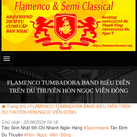
Đây
là
menu
mobile
FLAMENCO TUMBADORA BAND BIỂU DIỄN
TRÊN DU THUYỀN HÒN NGỌC VIỄN ĐÔNG
Trang chủ
/
FLAMENCO TUMBADORA BAND BIỂU DIỄN TRÊN
DU THUYỀN HÒN NGỌC VIỄN ĐÔNG
Chủ nhật - 25/08/2024 04:18
Tiệc Sinh Nhật 5th Chi Nhánh Ngân Hàng
#Sacombank
Tân Định
Du Thuyền
#Hòn_Ngọc_Viễn_Đông