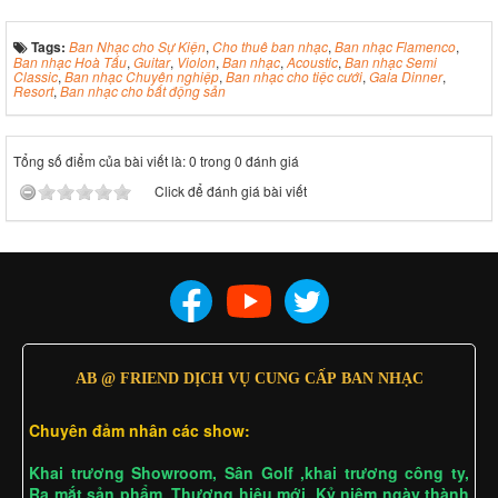
Tags:
Ban Nhạc cho Sự Kiện
,
Cho thuê ban nhạc
,
Ban nhạc Flamenco
,
Ban nhạc Hoà Tấu
,
Guitar
,
Violon
,
Ban nhạc
,
Acoustic
,
Ban nhạc Semi
Classic
,
Ban nhạc Chuyên nghiệp
,
Ban nhạc cho tiệc cưới
,
Gala Dinner
,
Resort
,
Ban nhạc cho bất động sản
Tổng số điểm của bài viết là: 0 trong 0 đánh giá
Click để đánh giá bài viết
AB @ FRIEND DỊCH VỤ CUNG CẤP BAN NHẠC
Chuyên đảm nhân các show:
Khai trương Showroom, Sân Golf ,khai trương công ty,
Ra mắt sản phẩm, Thương hiệu mới, Kỷ niệm ngày thành