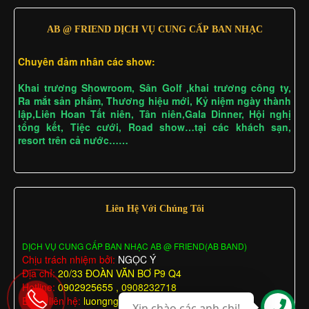
AB @ FRIEND DỊCH VỤ CUNG CẤP BAN NHẠC
Chuyên đảm nhân các show:
Khai trương Showroom, Sân Golf ,khai trương công ty,
Ra mắt sản phẩm, Thương hiệu mới, Kỷ niệm ngày thành
lập,Liên Hoan Tất niên, Tân niên,Gala Dinner, Hội nghị
tổng kết, Tiệc cưới, Road show…tại các khách sạn,
resort trên cả nước……
Liên Hệ Với Chúng Tôi
DỊCH VỤ CUNG CẤP BAN NHẠC AB @ FRIEND(AB BAND)
Chịu trách nhiệm bởi:
NGỌC Ý
Địa chỉ:
20/33 ĐOÀN VĂN BƠ P9 Q4
Hotline:
0902925655 , 0908232718
Email liên hệ:
luongngocy@gmail.com
Xin chào các anh chị!