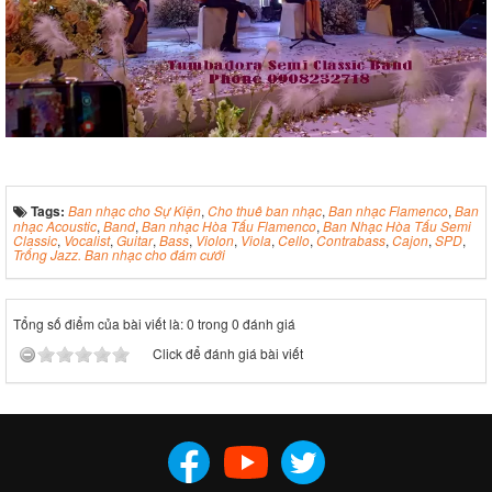
Tags:
Ban nhạc cho Sự Kiện
,
Cho thuê ban nhạc
,
Ban nhạc Flamenco
,
Ban
nhạc Acoustic
,
Band
,
Ban nhạc Hòa Tấu Flamenco
,
Ban Nhạc Hòa Tấu Semi
Classic
,
Vocalist
,
Guitar
,
Bass
,
Violon
,
Viola
,
Cello
,
Contrabass
,
Cajon
,
SPD
,
Trống Jazz. Ban nhạc cho đám cưới
Tổng số điểm của bài viết là: 0 trong 0 đánh giá
Click để đánh giá bài viết