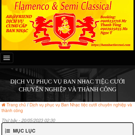
Đây
là
menu
mobile
DỊCH VỤ PHỤC VỤ BAN NHẠC TIỆC CƯỚI
CHUYÊN NGHIỆP VÀ THÀNH CÔNG
Trang chủ
/
Dịch vụ phục vụ Ban Nhạc tiệc cưới chuyên nghiệp và
thành công
Thứ bảy - 20/05/2023 02:30
MỤC LỤC