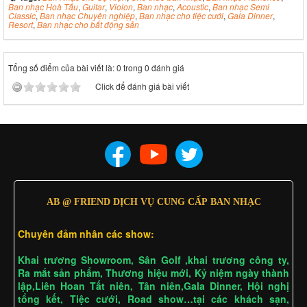
Ban nhạc Hoà Tấu
,
Guitar
,
Violon
,
Ban nhạc
,
Acoustic
,
Ban nhạc Semi
Classic
,
Ban nhạc Chuyên nghiệp
,
Ban nhạc cho tiệc cưới
,
Gala Dinner
,
Resort
,
Ban nhạc cho bất động sản
Tổng số điểm của bài viết là: 0 trong 0 đánh giá
Click để đánh giá bài viết
AB @ FRIEND DỊCH VỤ CUNG CẤP BAN NHẠC
Chuyên đảm nhân các show:
Khai trương Showroom, Sân Golf ,khai trương công ty,
Ra mắt sản phẩm, Thương hiệu mới, Kỷ niệm ngày thành
lập,Liên Hoan Tất niên, Tân niên,Gala Dinner, Hội nghị
tổng kết, Tiệc cưới, Road show…tại các khách sạn,