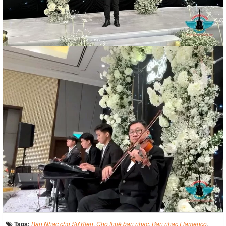
Tags:
Ban Nhạc cho Sự Kiện
,
Cho thuê ban nhạc
,
Ban nhạc Flamenco
,