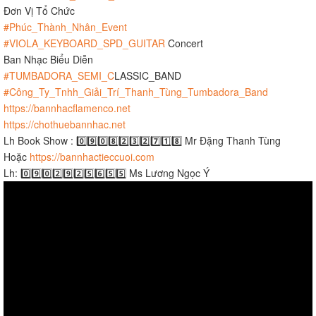
Đơn Vị Tổ Chức
#Phúc_Thành_Nhân_Event
#VIOLA_KEYBOARD_SPD_GUITAR
Concert
Ban Nhạc Biểu Diễn
#TUMBADORA_SEMI_C
LASSIC_BAND​​​​
#Công_Ty_Tnhh_Giải_Trí_Thanh_Tùng_Tumbadora_Band
https://bannhacflamenco.net
https://chothuebannhac.net
Lh Book Show : 0️⃣9️⃣0️⃣8️⃣2️⃣3️⃣2️⃣7️⃣1️⃣8️⃣ Mr Đặng Thanh Tùng
Hoặc
https://bannhactieccuoi.com​​​
Lh: 0️⃣9️⃣0️⃣2️⃣9️⃣2️⃣5️⃣6️⃣5️⃣5️⃣ Ms Lương Ngọc Ý