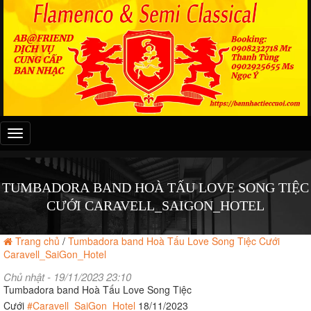
Đây
là
menu
mobile
TUMBADORA BAND HOÀ TẤU LOVE SONG TIỆC
CƯỚI CARAVELL_SAIGON_HOTEL
Trang chủ
/
Tumbadora band Hoà Tấu Love Song Tiệc Cưới
Caravell_SaiGon_Hotel
Chủ nhật - 19/11/2023 23:10
Tumbadora band Hoà Tấu Love Song Tiệc
Cưới
#Caravell_SaiGon_Hotel
18/11/2023