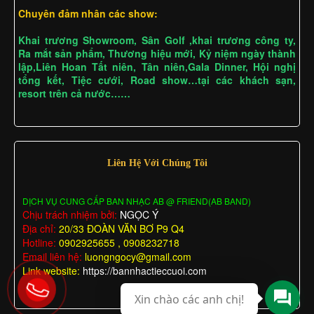
Chuyên đảm nhân các show:
Khai trương Showroom, Sân Golf ,khai trương công ty,
Ra mắt sản phẩm, Thương hiệu mới, Kỷ niệm ngày thành
lập,Liên Hoan Tất niên, Tân niên,Gala Dinner, Hội nghị
tổng kết, Tiệc cưới, Road show…tại các khách sạn,
resort trên cả nước……
Liên Hệ Với Chúng Tôi
DỊCH VỤ CUNG CẤP BAN NHẠC AB @ FRIEND(AB BAND)
Chịu trách nhiệm bởi:
NGỌC Ý
Địa chỉ:
20/33 ĐOÀN VĂN BƠ P9 Q4
Hotline:
0902925655 , 0908232718
Email liên hệ:
luongngocy@gmail.com
Link website:
https://bannhactieccuoi.com
Xin chào các anh chị!