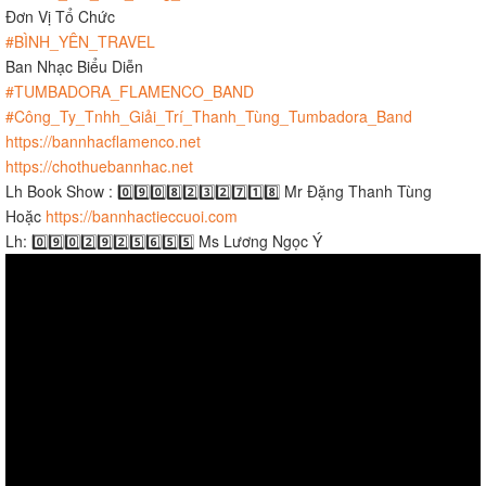
Đơn Vị Tổ Chức
#BÌNH_YÊN_TRAVEL
Ban Nhạc Biểu Diễn
#TUMBADORA_FLAMENCO_BAND
#Công_Ty_Tnhh_Giải_Trí_Thanh_Tùng_Tumbadora_Band
https://bannhacflamenco.net
https://chothuebannhac.net
Lh Book Show : 0️⃣9️⃣0️⃣8️⃣2️⃣3️⃣2️⃣7️⃣1️⃣8️⃣ Mr Đặng Thanh Tùng
Hoặc
https://bannhactieccuoi.com​​​
Lh: 0️⃣9️⃣0️⃣2️⃣9️⃣2️⃣5️⃣6️⃣5️⃣5️⃣ Ms Lương Ngọc Ý