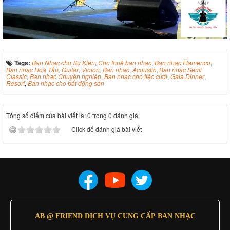
Tags:
Ban Nhạc cho Sự Kiện
,
Cho thuê ban nhạc
,
Ban nhạc Flamenco
,
Ban nhạc Hoà Tấu
,
Guitar
,
Violon
,
Ban nhạc
,
Acoustic
,
Ban nhạc Semi
Classic
,
Ban nhạc Chuyên nghiệp
,
Ban nhạc cho tiệc cưới
,
Gala Dinner
,
Resort
,
Ban nhạc cho bất động sản
Tổng số điểm của bài viết là: 0 trong 0 đánh giá
Click để đánh giá bài viết
AB @ FRIEND DỊCH VỤ CUNG CẤP BAN NHẠC