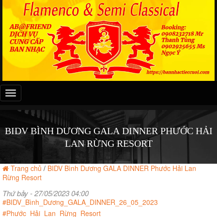
Đây
là
menu
mobile
BIDV BÌNH DƯƠNG GALA DINNER PHƯỚC HẢI
LAN RỪNG RESORT
Trang chủ
/
BIDV Bình Dương GALA DINNER Phước Hải Lan
Rừng Resort
Thứ bảy - 27/05/2023 04:00
#BIDV_Bình_Dương_GALA_DINNER_26_05_2023
#Phước_Hải_Lan_Rừng_Resort