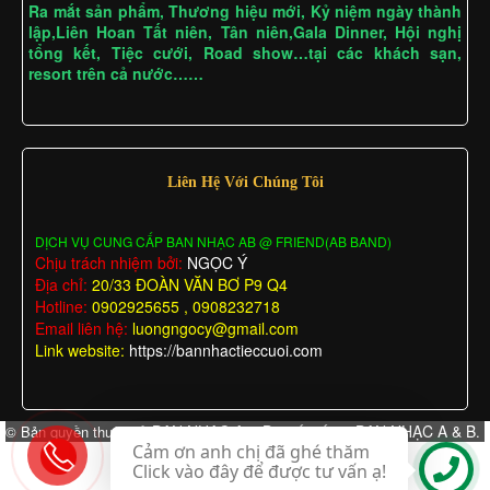
Ra mắt sản phẩm, Thương hiệu mới, Kỷ niệm ngày thành
lập,Liên Hoan Tất niên, Tân niên,Gala Dinner, Hội nghị
tổng kết, Tiệc cưới, Road show…tại các khách sạn,
resort trên cả nước……
Liên Hệ Với Chúng Tôi
DỊCH VỤ CUNG CẤP BAN NHẠC AB @ FRIEND(AB BAND)
Chịu trách nhiệm bởi:
NGỌC Ý
Địa chỉ:
20/33 ĐOÀN VĂN BƠ P9 Q4
Hotline:
0902925655 , 0908232718
Email liên hệ:
luongngocy@gmail.com
Link website:
https://bannhactieccuoi.com
BAN NHẠC A & B
BAN NHẠC A & B
© Bản quyền thuộc về
Thiết kế bởi
.
Cảm ơn anh chị đã ghé thăm
Click vào đây để được tư vấn ạ!