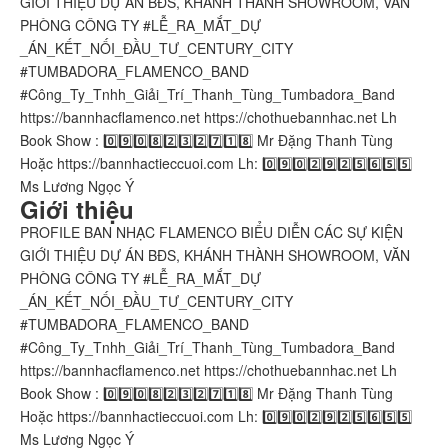
GIỚI THIỆU DỰ ÁN BĐS, KHÁNH THÀNH SHOWROOM, VĂN
PHÒNG CÔNG TY #LỄ_RA_MẮT_DỰ
_ÁN_KẾT_NỐI_ĐẦU_TƯ_CENTURY_CITY
#TUMBADORA_FLAMENCO_BAND​​​​
#Công_Ty_Tnhh_Giải_Trí_Thanh_Tùng_Tumbadora_Band​​​​
https://bannhacflamenco.net​​​​ https://chothuebannhac.net​​​​ Lh
Book Show : 0️⃣9️⃣0️⃣8️⃣2️⃣3️⃣2️⃣7️⃣1️⃣8️⃣ Mr Đặng Thanh Tùng
Hoặc https://bannhactieccuoi.com​​​​ Lh: 0️⃣9️⃣0️⃣2️⃣9️⃣2️⃣5️⃣6️⃣5️⃣5️⃣
Ms Lương Ngọc Ý
Giới thiệu
PROFILE BAN NHẠC FLAMENCO BIỂU DIỄN CÁC SỰ KIỆN
GIỚI THIỆU DỰ ÁN BĐS, KHÁNH THÀNH SHOWROOM, VĂN
PHÒNG CÔNG TY #LỄ_RA_MẮT_DỰ
_ÁN_KẾT_NỐI_ĐẦU_TƯ_CENTURY_CITY
#TUMBADORA_FLAMENCO_BAND​​​​
#Công_Ty_Tnhh_Giải_Trí_Thanh_Tùng_Tumbadora_Band​​​​
https://bannhacflamenco.net​​​​ https://chothuebannhac.net​​​​ Lh
Book Show : 0️⃣9️⃣0️⃣8️⃣2️⃣3️⃣2️⃣7️⃣1️⃣8️⃣ Mr Đặng Thanh Tùng
Hoặc https://bannhactieccuoi.com​​​​ Lh: 0️⃣9️⃣0️⃣2️⃣9️⃣2️⃣5️⃣6️⃣5️⃣5️⃣
Ms Lương Ngọc Ý