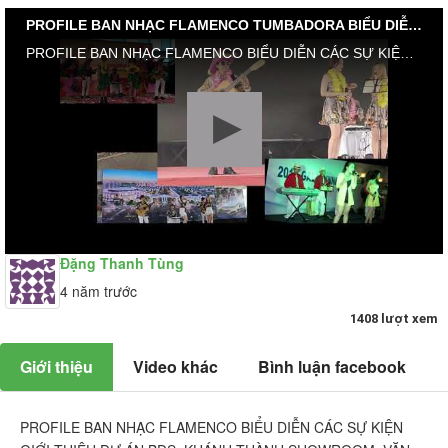
PROFILE BAN NHẠC FLAMENCO TUMBADORA BIỂU DIỄN CÁC SỰ KIỆN GIỚI THIỆU DỰ ÁN BĐS CENTURY (P2
PROFILE BAN NHẠC FLAMENCO BIỂU DIỄN CÁC SỰ KIỆN GIỚI THIỆU DỰ ÁN BĐS, KHÁNH THÀNH SHOWROOM, VĂN PHÒNG CÔNG TY #LỄ_RA_MẮT_DỰ _ÁN_KẾT_NỐI_ĐẦU_TƯ_CENTURY_CITY #TUMBADORA_FLAMENCO_BAND​​​​ #Công_Ty_Tnhh_Giải_Trí_Thanh_Tùng_Tumbadora_Band​​​​ https://bannhacflamenco.net​​​​ https://chothuebannhac.net​​​​ Lh Book Show : 0️⃣9️⃣0️⃣8️⃣2️⃣3️⃣2️⃣7️⃣1️⃣8️⃣ Mr Đặng Thanh Tùng Hoặc https://bannhactieccuoi.com​​​​ Lh: 0️⃣9️⃣0️⃣2️⃣9️⃣2️⃣5️⃣6️⃣5️⃣5️⃣ Ms Lương Ngọc Ý
Đặng Thanh Tùng
4 năm trước
1408 lượt xem
Giới thiệu
Video khác
Bình luận facebook
PROFILE BAN NHẠC FLAMENCO BIỂU DIỄN CÁC SỰ KIỆN