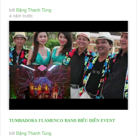
NIỆM 10 THÀNH LẬP THẮNG...
bởi
Đặng Thanh Tùng
4 năm trước
TUMBADORA FLAMENCO BAND BIỂU DIỄN EVENT
,HNKH , CHRISTMAS & YEAR END...
bởi
Đặng Thanh Tùng