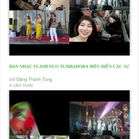
BAN NHẠC FLAMENCO TUMBADORA BIỂU DIỄN CÁC SỰ
KIỆN KHAI TRƯƠNG, HỘI...
bởi
Đặng Thanh Tùng
4 năm trước