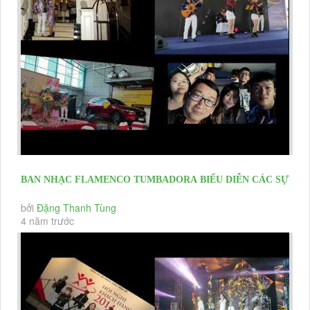
BAN NHẠC FLAMENCO TUMBADORA BIỂU DIỄN CÁC SỰ
KIỆN RA MẮT DỰ ÁN BĐS...
bởi
Đặng Thanh Tùng
4 năm trước