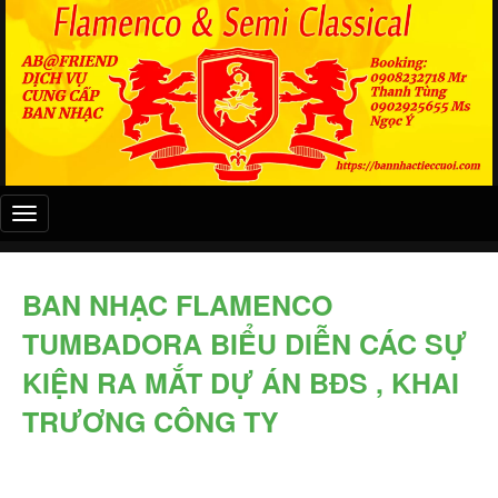
Đây
là
menu
mobile
BAN NHẠC FLAMENCO
TUMBADORA BIỂU DIỄN CÁC SỰ
KIỆN RA MẮT DỰ ÁN BĐS , KHAI
TRƯƠNG CÔNG TY