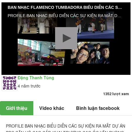
BAN NHẠC FLAMENCO TUMBADORA BIỂU DIỄN CÁC SỰ KIỆN RA MẮT DỰ ÁN BĐS , KHAI TRƯƠNG CÔNG TY
PROFILE BAN NHẠC BIỂU DIỄN CÁC SỰ KIỆN RA MẮT DỰ ÁN BĐS CĂN HỘ CAO CẤP, KHAI TRƯƠNG CAO ỐC VĂN PHÒNG, KHÁNH THÀNH CÔNG TY .... (video Cilp) Khai trương #T3_AUTO_CARE Vũng Tàu #TUMBADORA_FLAMENCO_BAND​​​​ #Công_Ty_Tnhh_Giải_Trí_Thanh_Tùng_Tumbadora_Band​​​​ https://bannhacflamenco.net​​​​ https://chothuebannhac.net​​​​ Lh Book Show : 0️⃣9️⃣0️⃣8️⃣2️⃣3️⃣2️⃣7️⃣1️⃣8️⃣ Mr Đặng Thanh Tùng Hoặc https://bannhactieccuoi.com​​​​ Lh: 0️⃣9️⃣0️⃣2️⃣9️⃣2️⃣5️⃣6️⃣5️⃣5️⃣ Ms Lương Ngọc Ý
Đặng Thanh Tùng
4 năm trước
1352 lượt xem
Giới thiệu
Video khác
Bình luận facebook
PROFILE BAN NHẠC BIỂU DIỄN CÁC SỰ KIỆN RA MẮT DỰ ÁN