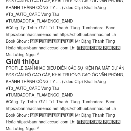
BĐS CĂN HỘ CAO CẤP, KHAI TRƯƠNG CAO ỐC VĂN PHÒNG,
KHÁNH THÀNH CÔNG TY .... (video Cilp) Khai trương
#T3_AUTO_CARE Vũng Tàu
#TUMBADORA_FLAMENCO_BAND​​​​
#Công_Ty_Tnhh_Giải_Trí_Thanh_Tùng_Tumbadora_Band​​​​
https://bannhacflamenco.net​​​​ https://chothuebannhac.net​​​​ Lh
Book Show : 0️⃣9️⃣0️⃣8️⃣2️⃣3️⃣2️⃣7️⃣1️⃣8️⃣ Mr Đặng Thanh Tùng
Hoặc https://bannhactieccuoi.com​​​​ Lh: 0️⃣9️⃣0️⃣2️⃣9️⃣2️⃣5️⃣6️⃣5️⃣5️⃣
Ms Lương Ngọc Ý
Giới thiệu
PROFILE BAN NHẠC BIỂU DIỄN CÁC SỰ KIỆN RA MẮT DỰ ÁN
BĐS CĂN HỘ CAO CẤP, KHAI TRƯƠNG CAO ỐC VĂN PHÒNG,
KHÁNH THÀNH CÔNG TY .... (video Cilp) Khai trương
#T3_AUTO_CARE Vũng Tàu
#TUMBADORA_FLAMENCO_BAND​​​​
#Công_Ty_Tnhh_Giải_Trí_Thanh_Tùng_Tumbadora_Band​​​​
https://bannhacflamenco.net​​​​ https://chothuebannhac.net​​​​ Lh
Book Show : 0️⃣9️⃣0️⃣8️⃣2️⃣3️⃣2️⃣7️⃣1️⃣8️⃣ Mr Đặng Thanh Tùng
Hoặc https://bannhactieccuoi.com​​​​ Lh: 0️⃣9️⃣0️⃣2️⃣9️⃣2️⃣5️⃣6️⃣5️⃣5️⃣
Ms Lương Ngọc Ý