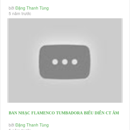
LỊCH LONG HẢI 2021
bởi
Đặng Thanh Tùng
5 năm trước
BAN NHẠC FLAMENCO TUMBADORA BIỂU DIỄN CT ÂM
NHẠC TRÊN BIỂN BẾ MẠC LỄ HỘI...
bởi
Đặng Thanh Tùng