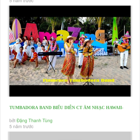
5 năm trước
TUMBADORA BAND BIỂU DIỄN CT ÂM NHẠC HAWAII-
FLAMENCO- LATIN TRÊN BIỂN CHÀO...
bởi
Đặng Thanh Tùng
5 năm trước