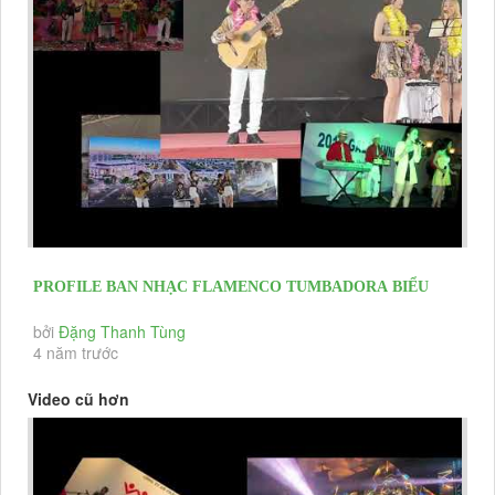
PROFILE BAN NHẠC FLAMENCO TUMBADORA BIỂU
DIỄN CÁC SỰ KIỆN GIỚI...
bởi
Đặng Thanh Tùng
4 năm trước
Video cũ hơn