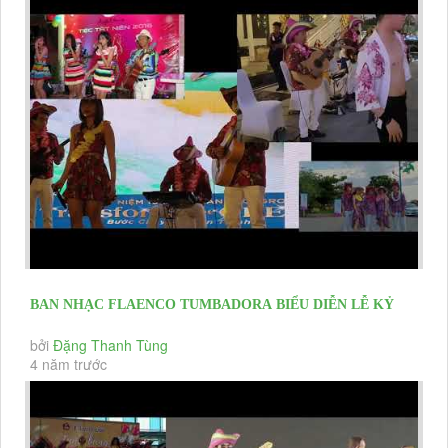
BAN NHẠC FLAENCO TUMBADORA BIỂU DIỄN LỄ KỶ
NIỆM 10 THÀNH LẬP THẮNG...
bởi
Đặng Thanh Tùng
4 năm trước