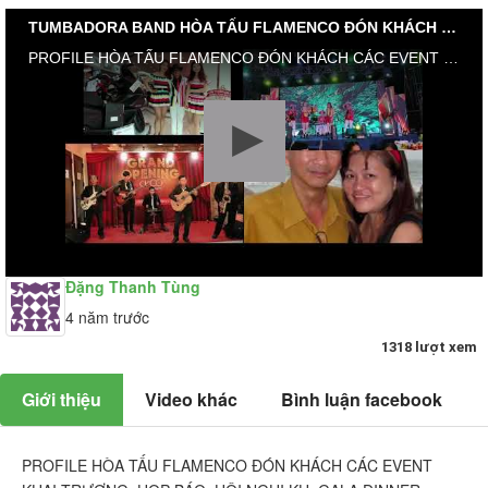
TUMBADORA BAND HÒA TẤU FLAMENCO ĐÓN KHÁCH CÁC EVENT KHAI TRƯƠNG, HỌP BÁO, HỘI NGHỊ KH, GALA
PROFILE HÒA TẤU FLAMENCO ĐÓN KHÁCH CÁC EVENT KHAI TRƯƠNG, HỌP BÁO, HỘI NGHỊ KH, GALA DINNER (Video Clip) HÒA TẤU FLAMENCO ĐÓN KHÁCH LỄ KHÁNH THÀNH CAO ỐC VĂN PHÒNG CIRCO ĐÔNG DU Q1 #TUMBADORA_FLAMENCO_BAND​​​​ #Công_Ty_Tnhh_Giải_Trí_Thanh_Tùng_Tumbadora_Band​​​​ https://bannhacflamenco.net​​​​ https://chothuebannhac.net​​​​ Lh Book Show : 0️⃣9️⃣0️⃣8️⃣2️⃣3️⃣2️⃣7️⃣1️⃣8️⃣ Mr Đặng Thanh Tùng Hoặc https://bannhactieccuoi.com​​​​ Lh: 0️⃣9️⃣0️⃣2️⃣9️⃣2️⃣5️⃣6️⃣5️⃣5️⃣ Ms Lương Ngọc Ý
Đặng Thanh Tùng
4 năm trước
1318 lượt xem
Giới thiệu
Video khác
Bình luận facebook
PROFILE HÒA TẤU FLAMENCO ĐÓN KHÁCH CÁC EVENT