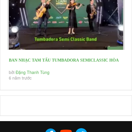
BAN NHẠC TAM TẤU TUMBADORA SEMICLASSIC HÒA
TẤU KHAI MẠC HNKH CỎ MAY GROUP
bởi
Đặng Thanh Tùng
6 năm trước