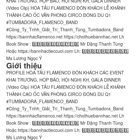
KHAI TRƯƠNG, HỌP BÁO, HỘI NGHỊ KH, GALA DINNER
(Video Clip) HÒA TẤU FLAMENCO ĐÓN KHÁCH LỄ KHÁNH
THÀNH CAO ỐC VĂN PHÒNG CIRCO ĐÔNG DU Q1
#TUMBADORA_FLAMENCO_BAND​​​​
#Công_Ty_Tnhh_Giải_Trí_Thanh_Tùng_Tumbadora_Band​​​​
https://bannhacflamenco.net​​​​ https://chothuebannhac.net​​​​ Lh
Book Show : 0️⃣9️⃣0️⃣8️⃣2️⃣3️⃣2️⃣7️⃣1️⃣8️⃣ Mr Đặng Thanh Tùng
Hoặc https://bannhactieccuoi.com​​​​ Lh: 0️⃣9️⃣0️⃣2️⃣9️⃣2️⃣5️⃣6️⃣5️⃣5️⃣
Ms Lương Ngọc Ý
Giới thiệu
PROFILE HÒA TẤU FLAMENCO ĐÓN KHÁCH CÁC EVENT
KHAI TRƯƠNG, HỌP BÁO, HỘI NGHỊ KH, GALA DINNER
(Video Clip) HÒA TẤU FLAMENCO ĐÓN KHÁCH LỄ KHÁNH
THÀNH CAO ỐC VĂN PHÒNG CIRCO ĐÔNG DU Q1
#TUMBADORA_FLAMENCO_BAND​​​​
#Công_Ty_Tnhh_Giải_Trí_Thanh_Tùng_Tumbadora_Band​​​​
https://bannhacflamenco.net​​​​ https://chothuebannhac.net​​​​ Lh
Book Show : 0️⃣9️⃣0️⃣8️⃣2️⃣3️⃣2️⃣7️⃣1️⃣8️⃣ Mr Đặng Thanh Tùng
Hoặc https://bannhactieccuoi.com​​​​ Lh: 0️⃣9️⃣0️⃣2️⃣9️⃣2️⃣5️⃣6️⃣5️⃣5️⃣
Ms Lương Ngọc Ý