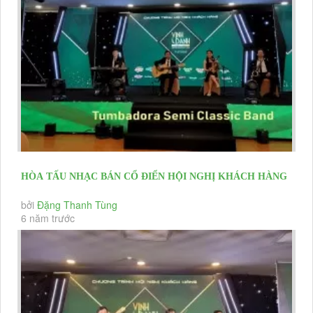
HÒA TẤU NHẠC BÁN CỔ ĐIỂN HỘI NGHỊ KHÁCH HÀNG
TẬP ĐOÀN CỎ MAY
bởi
Đặng Thanh Tùng
6 năm trước