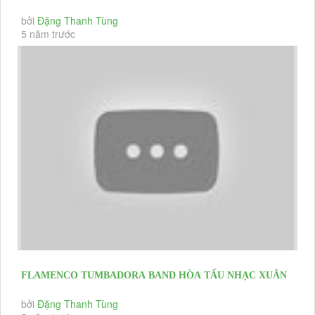
TUMBADORA HÒA TẤU SEMI CLASSIC
bởi
Đặng Thanh Tùng
5 năm trước
FLAMENCO TUMBADORA BAND HÒA TẤU NHẠC XUÂN
TẠI HNKH HEINEKEN
bởi
Đặng Thanh Tùng