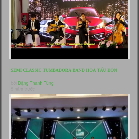
SEMI CLASSIC TUMBADORA BAND HÒA TẤU ĐÓN
KHÁCH SỰ KIỆN BÁN HÀNG SUZUKI HỒNG...
bởi
Đặng Thanh Tùng
5 năm trước