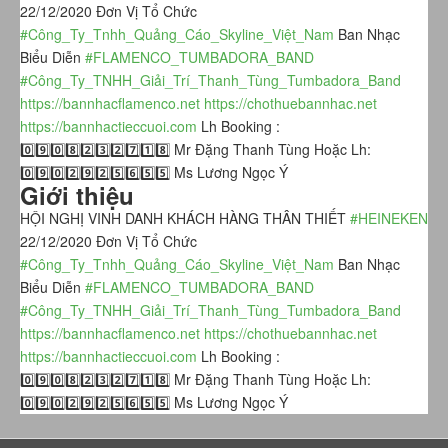
22/12/2020 Đơn Vị Tổ Chức
#Công_Ty_Tnhh_Quảng_Cáo_Skyline_Việt_Nam
Ban Nhạc
Biểu Diễn
#FLAMENCO_TUMBADORA_BAND
#Công_Ty_TNHH_Giải_Trí_Thanh_Tùng_Tumbadora_Band
https://bannhacflamenco.net
https://chothuebannhac.net
https://bannhactieccuoi.com
Lh Booking :
0️⃣9️⃣0️⃣8️⃣2️⃣3️⃣2️⃣7️⃣1️⃣8️⃣ Mr Đặng Thanh Tùng Hoặc Lh:
0️⃣9️⃣0️⃣2️⃣9️⃣2️⃣5️⃣6️⃣5️⃣5️⃣ Ms Lương Ngọc Ý
Giới thiệu
HỘI NGHỊ VINH DANH KHÁCH HÀNG THÂN THIẾT
#HEINEKEN
22/12/2020 Đơn Vị Tổ Chức
#Công_Ty_Tnhh_Quảng_Cáo_Skyline_Việt_Nam
Ban Nhạc
Biểu Diễn
#FLAMENCO_TUMBADORA_BAND
#Công_Ty_TNHH_Giải_Trí_Thanh_Tùng_Tumbadora_Band
https://bannhacflamenco.net
https://chothuebannhac.net
https://bannhactieccuoi.com
Lh Booking :
0️⃣9️⃣0️⃣8️⃣2️⃣3️⃣2️⃣7️⃣1️⃣8️⃣ Mr Đặng Thanh Tùng Hoặc Lh:
0️⃣9️⃣0️⃣2️⃣9️⃣2️⃣5️⃣6️⃣5️⃣5️⃣ Ms Lương Ngọc Ý