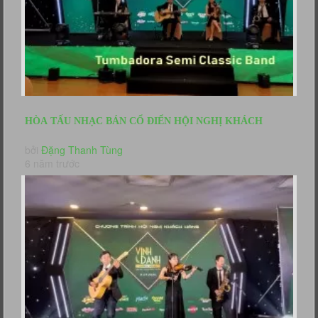
HÒA TẤU NHẠC BÁN CỔ ĐIỂN HỘI NGHỊ KHÁCH
HÀNG TẬP ĐOÀN CỎ MAY
bởi
Đặng Thanh Tùng
6 năm trước