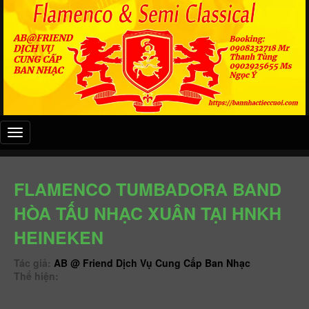
Đây
là
menu
mobile
FLAMENCO TUMBADORA BAND
HÒA TẤU NHẠC XUÂN TẠI HNKH
HEINEKEN
Tác giả:
AB @ Friend Dịch Vụ Cung Cấp Ban Nhạc
Thể hiện: