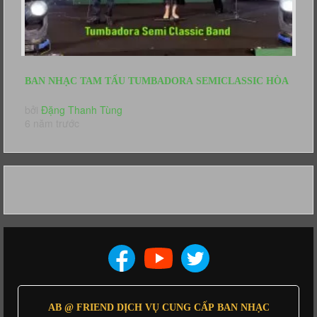
BAN NHẠC TAM TẤU TUMBADORA SEMICLASSIC HÒA
TẤU KHAI MẠC HNKH CỎ MAY GROUP
bởi
Đặng Thanh Tùng
6 năm trước
AB @ FRIEND DỊCH VỤ CUNG CẤP BAN NHẠC