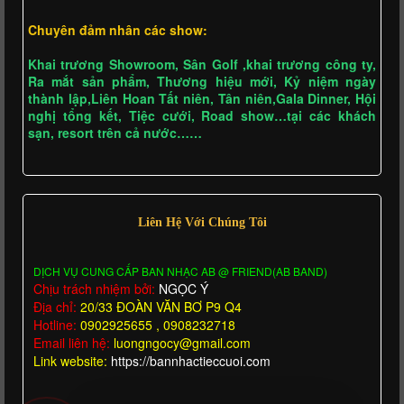
Chuyên đảm nhân các show:
Khai trương Showroom, Sân Golf ,khai trương công ty,
Ra mắt sản phẩm, Thương hiệu mới, Kỷ niệm ngày
thành lập,Liên Hoan Tất niên, Tân niên,Gala Dinner, Hội
nghị tổng kết, Tiệc cưới, Road show…tại các khách
sạn, resort trên cả nước……
Liên Hệ Với Chúng Tôi
DỊCH VỤ CUNG CẤP BAN NHẠC AB @ FRIEND(AB BAND)
Chịu trách nhiệm bởi:
NGỌC Ý
Địa chỉ:
20/33 ĐOÀN VĂN BƠ P9 Q4
Hotline:
0902925655 , 0908232718
Email liên hệ:
luongngocy@gmail.com
Link website:
https://bannhactieccuoi.com