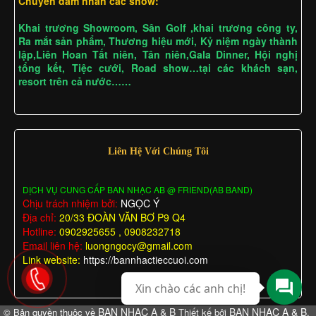
Chuyên đảm nhân các show:
Khai trương Showroom, Sân Golf ,khai trương công ty,
Ra mắt sản phẩm, Thương hiệu mới, Kỷ niệm ngày thành
lập,Liên Hoan Tất niên, Tân niên,Gala Dinner, Hội nghị
tổng kết, Tiệc cưới, Road show…tại các khách sạn,
resort trên cả nước……
Liên Hệ Với Chúng Tôi
DỊCH VỤ CUNG CẤP BAN NHẠC AB @ FRIEND(AB BAND)
Chịu trách nhiệm bởi:
NGỌC Ý
Địa chỉ:
20/33 ĐOÀN VĂN BƠ P9 Q4
Hotline:
0902925655 , 0908232718
Email liên hệ:
luongngocy@gmail.com
Link website:
https://bannhactieccuoi.com
Xin chào các anh chị!
BAN NHẠC A & B
BAN NHẠC A & B
© Bản quyền thuộc về
Thiết kế bởi
.