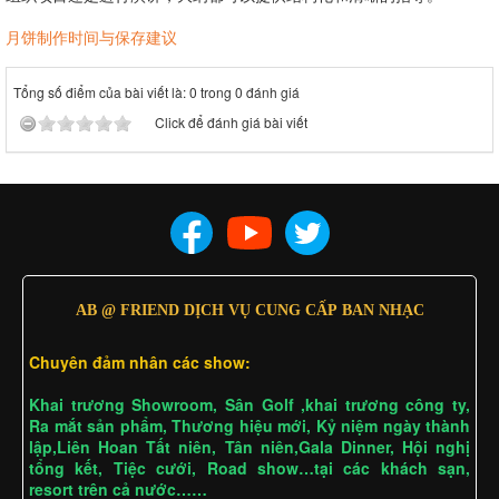
月饼制作时间与保存建议
Tổng số điểm của bài viết là: 0 trong 0 đánh giá
Click để đánh giá bài viết
AB @ FRIEND DỊCH VỤ CUNG CẤP BAN NHẠC
Chuyên đảm nhân các show:
Khai trương Showroom, Sân Golf ,khai trương công ty,
Ra mắt sản phẩm, Thương hiệu mới, Kỷ niệm ngày thành
lập,Liên Hoan Tất niên, Tân niên,Gala Dinner, Hội nghị
tổng kết, Tiệc cưới, Road show…tại các khách sạn,
resort trên cả nước……