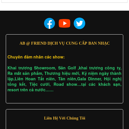
AB @ FRIEND DỊCH VỤ CUNG CẤP BAN NHẠC
Chuyên đảm nhân các show:
Khai trương Showroom, Sân Golf ,khai trương công ty,
Ra mắt sản phẩm, Thương hiệu mới, Kỷ niệm ngày thành
lập,Liên Hoan Tất niên, Tân niên,Gala Dinner, Hội nghị
tổng kết, Tiệc cưới, Road show…tại các khách sạn,
resort trên cả nước……
Liên Hệ Với Chúng Tôi