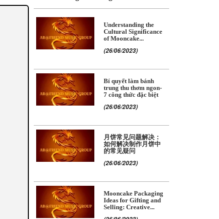
Understanding the
Cultural Significance
of Mooncake...
(26/06/2023)
Bí quyết làm bánh
trung thu thơm ngon-
7 công thức đặc biệt
(26/06/2023)
月饼常见问题解决：
如何解决制作月饼中
的常见疑问
(26/06/2023)
Mooncake Packaging
Ideas for Gifting and
Selling: Creative...