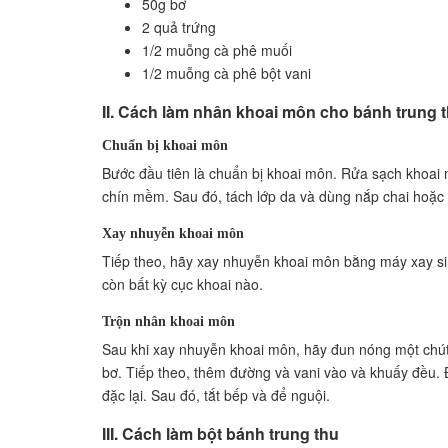
50g bơ
Một món quà ý nghĩa trong dịp trung thu
2 quả trứng
XI. Những sai lầm thường gặp khi làm bánh 
1/2 muỗng cà phê muối
Lượng đường không phù hợp
1/2 muỗng cà phê bột vani
Nướng bánh quá lâu hoặc quá ngắn
II. Cách làm nhân khoai môn cho bánh trung 
XII. Những biến thể khác của bánh trung th
Bánh trung thu nhân mộc nhĩ
Chuẩn bị khoai môn
Bánh trung thu nhân thập cẩm
Bước đầu tiên là chuẩn bị khoai môn. Rửa sạch khoai
XIII. Kết luận
chín mềm. Sau đó, tách lớp da và dùng nắp chai hoặc
Xay nhuyễn khoai môn
Tiếp theo, hãy xay nhuyễn khoai môn bằng máy xay s
còn bất kỳ cục khoai nào.
Trộn nhân khoai môn
Sau khi xay nhuyễn khoai môn, hãy đun nóng một chút 
bơ. Tiếp theo, thêm đường và vani vào và khuấy đều.
đặc lại. Sau đó, tắt bếp và để nguội.
III. Cách làm bột bánh trung thu