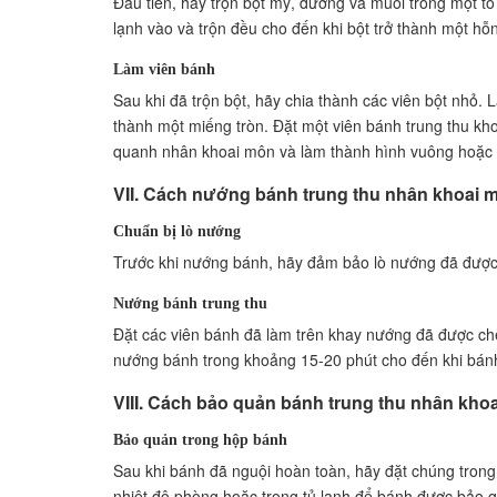
Đầu tiên, hãy trộn bột mỳ, đường và muối trong một tô
lạnh vào và trộn đều cho đến khi bột trở thành một hỗ
Làm viên bánh
Sau khi đã trộn bột, hãy chia thành các viên bột nhỏ. 
thành một miếng tròn. Đặt một viên bánh trung thu kh
quanh nhân khoai môn và làm thành hình vuông hoặc h
VII. Cách nướng bánh trung thu nhân khoai 
Chuẩn bị lò nướng
Trước khi nướng bánh, hãy đảm bảo lò nướng đã được
Nướng bánh trung thu
Đặt các viên bánh đã làm trên khay nướng đã được ch
nướng bánh trong khoảng 15-20 phút cho đến khi bán
VIII. Cách bảo quản bánh trung thu nhân kho
Bảo quản trong hộp bánh
Sau khi bánh đã nguội hoàn toàn, hãy đặt chúng trong
nhiệt độ phòng hoặc trong tủ lạnh để bánh được bảo q