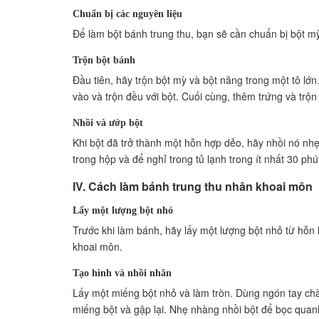
Chuẩn bị các nguyên liệu
Để làm bột bánh trung thu, bạn sẽ cần chuẩn bị bột mỳ
Trộn bột bánh
Đầu tiên, hãy trộn bột mỳ và bột năng trong một tô lớ
vào và trộn đều với bột. Cuối cùng, thêm trứng và trộ
Nhồi và ướp bột
Khi bột đã trở thành một hỗn hợp dẻo, hãy nhồi nó nhẹ
trong hộp và để nghỉ trong tủ lạnh trong ít nhất 30 phú
IV. Cách làm bánh trung thu nhân khoai môn
Lấy một lượng bột nhỏ
Trước khi làm bánh, hãy lấy một lượng bột nhỏ từ hỗ
khoai môn.
Tạo hình và nhồi nhân
Lấy một miếng bột nhỏ và làm tròn. Dùng ngón tay ch
miếng bột và gập lại. Nhẹ nhàng nhồi bột để bọc qua