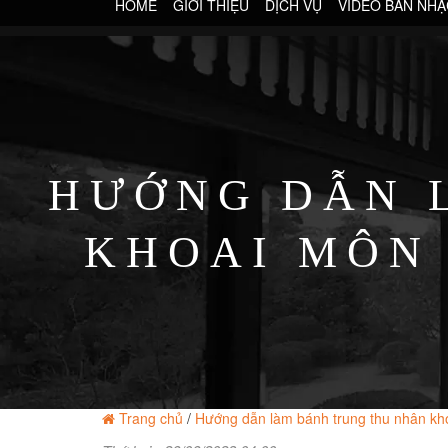
HOME
GIỚI THIỆU
DỊCH VỤ
VIDEO BAN NHẠ
HƯỚNG DẪN 
KHOAI MÔN
Trang chủ
/
Hướng dẫn làm bánh trung thu nhân kh