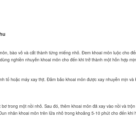
trung thu nhân khoai môn
thu
u nhân khoai môn
 môn, bào vỏ và cắt thành từng miếng nhỏ. Đem khoai môn luộc cho đế
 dùng nghiền nhuyễn khoai môn cho đến khi trở thành một hỗn hợp mịn
inh tố hoặc máy xay thịt. Đảm bảo khoai môn được xay nhuyễn mịn và
bơ trong một nồi nhỏ. Sau đó, thêm khoai môn đã xay vào nồi và trộn
 Đun nhân khoai môn trên lửa nhỏ trong khoảng 5-10 phút cho đến khi