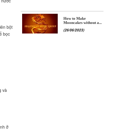
à nước
How to Make
Mooncakes without a...
iên bột
(26/06/2023)
để bọc
g và
ánh ở