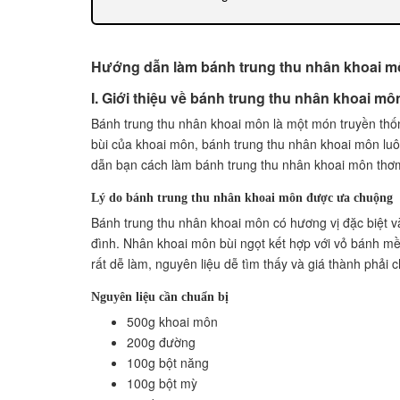
V. Bí quyết làm bánh trung thu nhân khoai 
Lưu ý khi chọn nguyên liệu
Thủ thuật để bánh không nứt khi nấu
Hướng dẫn làm bánh trung thu nhân khoai 
VI. Cách làm vỏ bánh trung thu
I. Giới thiệu về bánh trung thu nhân khoai mô
Chuẩn bị các nguyên liệu
Bánh trung thu nhân khoai môn là một món truyền thố
Trộn bột vỏ bánh
bùi của khoai môn, bánh trung thu nhân khoai môn luô
Làm viên bánh
dẫn bạn cách làm bánh trung thu nhân khoai môn thơm
VII. Cách nướng bánh trung thu nhân khoai 
Chuẩn bị lò nướng
Lý do bánh trung thu nhân khoai môn được ưa chuộng
Nướng bánh trung thu
Bánh trung thu nhân khoai môn có hương vị đặc biệt v
VIII. Cách bảo quản bánh trung thu nhân kh
đình. Nhân khoai môn bùi ngọt kết hợp với vỏ bánh m
Bảo quản trong hộp bánh
rất dễ làm, nguyên liệu dễ tìm thấy và giá thành phải 
Bảo quản trong túi ni lông
Nguyên liệu cần chuẩn bị
IX. Câu hỏi thường gặp về bánh trung thu n
500g khoai môn
Làm sao để bánh trung thu có vỏ giòn?
200g đường
Bánh trung thu nhân khoai môn có thể bảo q
100g bột năng
X. Lợi ích của bánh trung thu nhân khoai mô
100g bột mỳ
Góp phần tạo không khí sum vầy trong gia đì