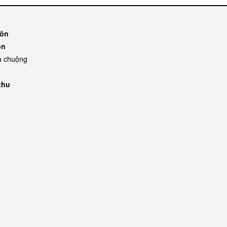
môn
ôn
a chuộng
thu