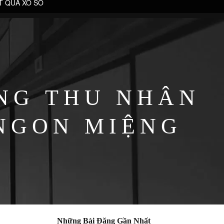
T QUẢ XỔ SỐ
NG THU NHÂN
NGON MIỆNG
Những Bài Đăng Gần Nhất