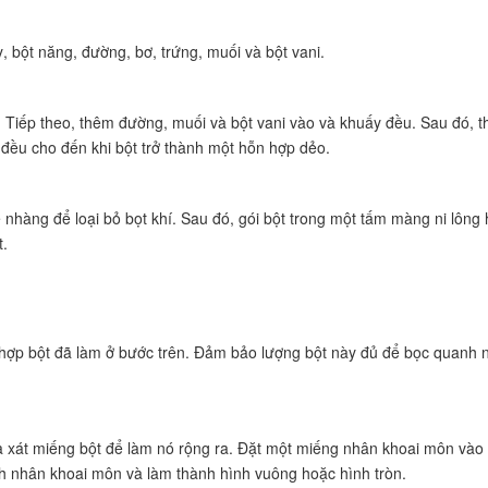
, bột năng, đường, bơ, trứng, muối và bột vani.
n. Tiếp theo, thêm đường, muối và bột vani vào và khuấy đều. Sau đó, 
n đều cho đến khi bột trở thành một hỗn hợp dẻo.
 nhàng để loại bỏ bọt khí. Sau đó, gói bột trong một tấm màng ni lông
t.
n hợp bột đã làm ở bước trên. Đảm bảo lượng bột này đủ để bọc quanh 
à xát miếng bột để làm nó rộng ra. Đặt một miếng nhân khoai môn vào
nh nhân khoai môn và làm thành hình vuông hoặc hình tròn.