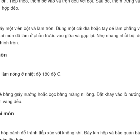
 lớn. Tiếp theo, thêm bơ vào và trộn đều với bột. Sau đó, thêm trứng v
n hợp dẻo.
Lấy một viên bột và làm tròn. Dùng một cái dĩa hoặc tay để làm phẳng v
oai môn đã làm ở phần trước vào giữa và gập lại. Nhẹ nhàng nhồi bột 
ình tròn.
môn
 làm nóng ở nhiệt độ 180 độ C.
ế bằng giấy nướng hoặc bọc bằng màng ni lông. Đặt khay vào lò nướn
h vàng đều.
ai môn
 hộp bánh để tránh tiếp xúc với không khí. Đậy kín hộp và bảo quản b
uản lâu hơn.