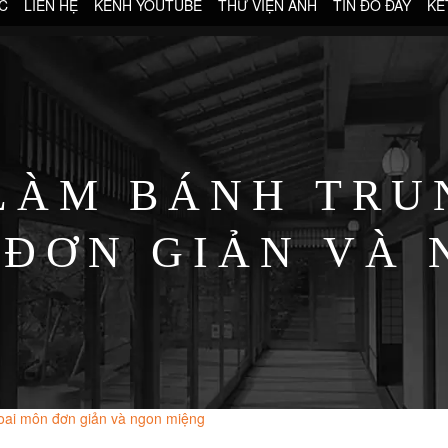
C
LIÊN HỆ
KÊNH YOUTUBE
THƯ VIỆN ẢNH
TIN ĐÓ ĐÂY
KẾ
LÀM BÁNH TRU
 ĐƠN GIẢN VÀ 
oai môn đơn giản và ngon miệng