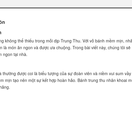
môn thơm ngon
môn
n
ng không thể thiếu trong mỗi dịp Trung Thu. Với vỏ bánh mềm mịn, nh
n là món ăn ngon và được ưa chuộng. Trong bài viết này, chúng tôi s
 ngon tại nhà.
môn
à thường được coi là biểu tượng của sự đoàn viên và niềm vui sum vầy 
oai môn
ềm mịn tạo nên một sự kết hợp hoàn hảo. Bánh trung thu nhân khoai 
chăng.
hân khoai môn
uản được bao lâu?
n
nh