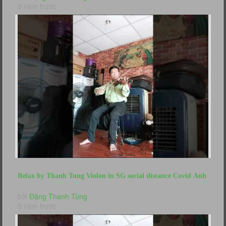
5 năm trước
Relax by Thanh Tung Violon in SG social distance Covid Anh
Nang Cua Anh...
bởi
Đặng Thanh Tùng
5 năm trước