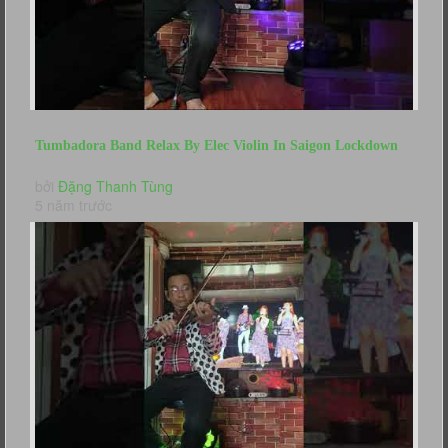
Tumbadora Band Relax By Elec Violin In Saigon Lockdown
Right Here Waiting...
bởi
Đặng Thanh Tùng
5 năm trước