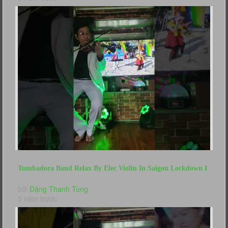
Tumbadora Band Relax By Elec Violin In Saigon Lockdown I
Just Call To Say I...
bởi
Đặng Thanh Tùng
5 năm trước