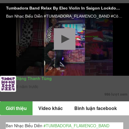
Tumbadora Band Relax By Elec Violin In Saigon Lockdown Oh Holy Night (day 21st)
Ban Nhạc Biểu Diễn #TUMBADORA_FLAMENCO_BAND​​​​ #Công_Ty_Tnhh_Giải_Trí_Thanh_Tùng_Tumbadora_Band​​​​ https://bannhacflamenco.net​​​​ https://chothuebannhac.net​​​​ Lh Book Show : 0️⃣9️⃣0️⃣8️⃣2️⃣3️⃣2️⃣7️⃣1️⃣8️⃣ Mr Đặng Thanh Tùng Hoặc https://bannhactieccuoi.com​​​​ Lh: 0️⃣9️⃣0️⃣2️⃣9️⃣2️⃣5️⃣6️⃣5️⃣5️⃣ Ms Lương Ngọc Ý
Đặng Thanh Tùng
5 năm trước
986 lượt xem
Giới thiệu
Video khác
Bình luận facebook
Ban Nhạc Biểu Diễn
#TUMBADORA_FLAMENCO_BAND​​​