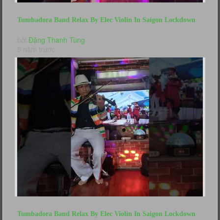
Tumbadora Band Relax By Elec Violin In Saigon Lockdown
Wonderful Tonight...
bởi
Đặng Thanh Tùng
5 năm trước
Tumbadora Band Relax By Elec Violin In Saigon Lockdown