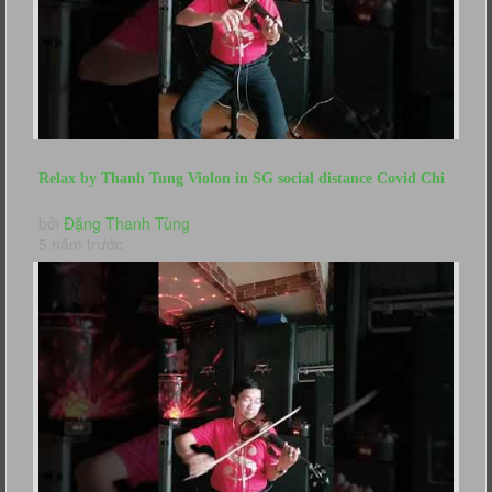
Relax by Thanh Tung Violon in SG social distance Covid Chi
Toi Tran Tien...
bởi
Đặng Thanh Tùng
5 năm trước