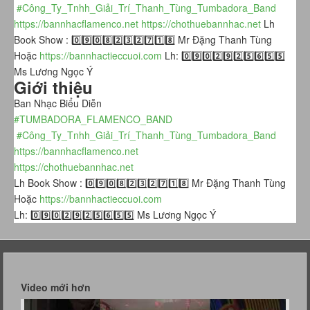
#Công_Ty_Tnhh_Giải_Trí_Thanh_Tùng_Tumbadora_Band​​​
https://bannhacflamenco.net​​​
​
https://chothuebannhac.net​​​
​ Lh
Book Show : 0️⃣9️⃣0️⃣8️⃣2️⃣3️⃣2️⃣7️⃣1️⃣8️⃣ Mr Đặng Thanh Tùng
Hoặc
https://bannhactieccuoi.com​​​
​ Lh: 0️⃣9️⃣0️⃣2️⃣9️⃣2️⃣5️⃣6️⃣5️⃣5️⃣
Ms Lương Ngọc Ý
Giới thiệu
Ban Nhạc Biểu Diễn
#TUMBADORA_FLAMENCO_BAND​​​
#Công_Ty_Tnhh_Giải_Trí_Thanh_Tùng_Tumbadora_Band​​​
https://bannhacflamenco.net​​​
https://chothuebannhac.net​​​
Lh Book Show : 0️⃣9️⃣0️⃣8️⃣2️⃣3️⃣2️⃣7️⃣1️⃣8️⃣ Mr Đặng Thanh Tùng
Hoặc
https://bannhactieccuoi.com​​​
Lh: 0️⃣9️⃣0️⃣2️⃣9️⃣2️⃣5️⃣6️⃣5️⃣5️⃣ Ms Lương Ngọc Ý
Video mới hơn