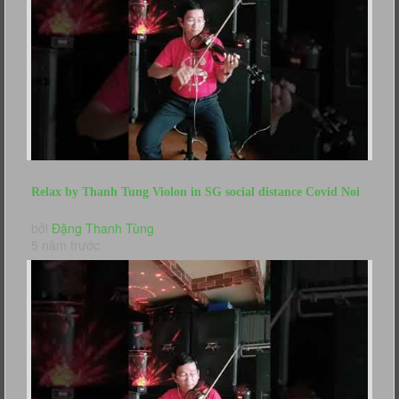
Relax by Thanh Tung Violon in SG social distance Covid Noi
Long Nguoi Di...
bởi
Đặng Thanh Tùng
5 năm trước