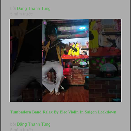
Tra Lai Em Yeu (day...
bởi
Đặng Thanh Tùng
5 năm trước
Tumbadora Band Relax By Elec Violin In Saigon Lockdown
Take Me Home Country...
bởi
Đặng Thanh Tùng
5 năm trước