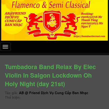
Đây
là
menu
mobile
Tumbadora Band Relax By Elec
Violin In Saigon Lockdown Oh
Holy Night (day 21st)
Tác giả:
AB @ Friend Dịch Vụ Cung Cấp Ban Nhạc
Thể hiện: