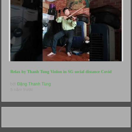
Relax by Thanh Tung Violon in SG social distance Covid
Niem Khuc Cuoi NTM...
bởi
Đặng Thanh Tùng
5 năm trước