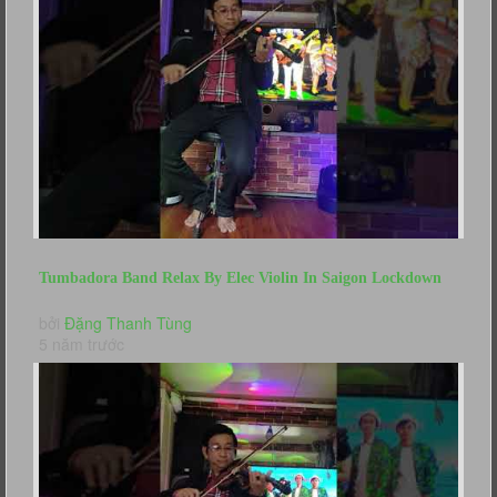
Tumbadora Band Relax By Elec Violin In Saigon Lockdown
When You Say Nothing...
bởi
Đặng Thanh Tùng
5 năm trước