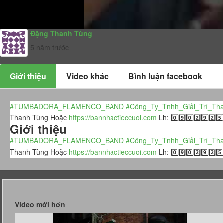
Đặng Thanh Tùng
5 năm trước
Giới thiệu
Video khác
Bình luận facebook
#TUMBADORA_FLAMENCO_BAND​​​​
#Công_Ty_Tnhh_Giải_Trí_Than
Thanh Tùng Hoặc
https://bannhactieccuoi.com​​​​
Lh: 0️⃣9️⃣0️⃣2️⃣9️⃣2️⃣
Giới thiệu
#TUMBADORA_FLAMENCO_BAND​​​​
#Công_Ty_Tnhh_Giải_Trí_Than
Thanh Tùng Hoặc
https://bannhactieccuoi.com​​​​
Lh: 0️⃣9️⃣0️⃣2️⃣9️⃣2️⃣
Video mới hơn