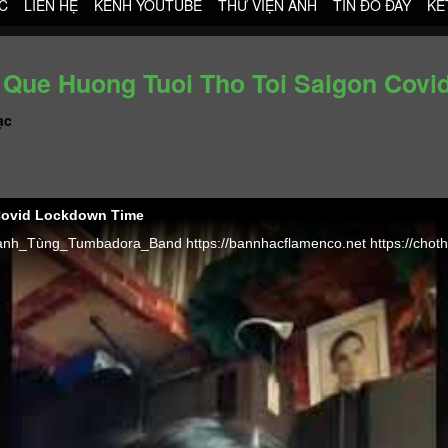
C
LIÊN HỆ
KÊNH YOUTUBE
THƯ VIỆN ẢNH
TIN ĐÓ ĐÂY
KẾ
n Que Huong Tuoi Tho Toi Saigon Cov
ạc
 Covid Lockdown Time