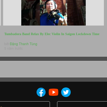
Tumbadora Band Relax By Elec Violin In Saigon Lockdown Time
Giac Mo Trua
bởi
Đặng Thanh Tùng
5 năm trước