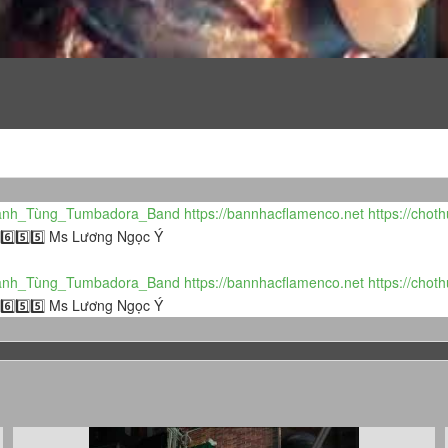
h_Tùng_Tumbadora_Band​​​​
https://bannhacflamenco.net​​​​
https://choth
5️⃣6️⃣5️⃣5️⃣ Ms Lương Ngọc Ý
h_Tùng_Tumbadora_Band​​​​
https://bannhacflamenco.net​​​​
https://choth
5️⃣6️⃣5️⃣5️⃣ Ms Lương Ngọc Ý