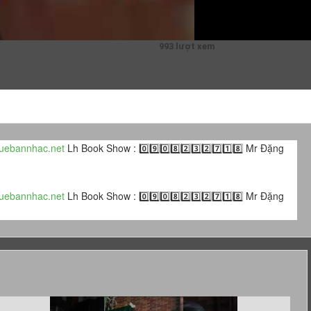
993 lượt xem
uebannhac.net​​​​
Lh Book Show : 0️⃣9️⃣0️⃣8️⃣2️⃣3️⃣2️⃣7️⃣1️⃣8️⃣ Mr Đặng
uebannhac.net​​​​
Lh Book Show : 0️⃣9️⃣0️⃣8️⃣2️⃣3️⃣2️⃣7️⃣1️⃣8️⃣ Mr Đặng