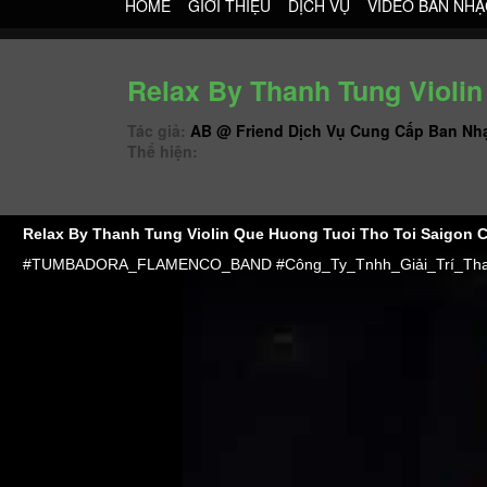
HOME
GIỚI THIỆU
DỊCH VỤ
VIDEO BAN NHẠ
Relax By Thanh Tung Violi
Tác giả:
AB @ Friend Dịch Vụ Cung Cấp Ban Nh
Thể hiện:
Relax By Thanh Tung Violin Que Huong Tuoi Tho Toi Saigon