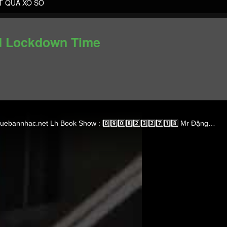
T QUẢ XỔ SỐ
id Lockdown Time
#TUMBADORA_FLAMENCO_BAND​​​​ #Công_Ty_Tnhh_Giải_Trí_Thanh_Tùng_Tumbadora_Band​​​​ https://bannhacflamenco.net​​​​ https://chothuebannhac.net​​​​ Lh Book Show : 0️⃣9️⃣0️⃣8️⃣2️⃣3️⃣2️⃣7️⃣1️⃣8️⃣ Mr Đặng Thanh Tùng Hoặc https://bannhactieccuoi.com​​​​ Lh: 0️⃣9️⃣0️⃣2️⃣9️⃣2️⃣5️⃣6️⃣5️⃣5️⃣ Ms Lương Ngọc Ý