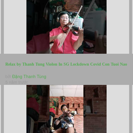
Relax by Thanh Tung Violon In SG Lockdown Covid Con Tuoi Nao
Cho Em TCS-...
bởi
Đặng Thanh Tùng
5 năm trước