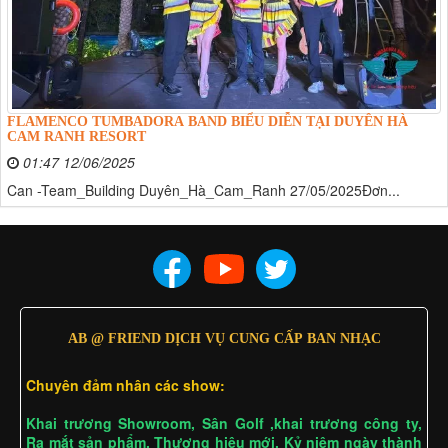
FLAMENCO TUMBADORA BAND BIỂU DIỄN TẠI DUYÊN HÀ
CAM RANH RESORT
01:47 12/06/2025
Can -Team_Building Duyên_Hà_Cam_Ranh 27/05/2025Đơn...
AB @ FRIEND DỊCH VỤ CUNG CẤP BAN NHẠC
Chuyên đảm nhân các show:
Khai trương Showroom, Sân Golf ,khai trương công ty,
Ra mắt sản phẩm, Thương hiệu mới, Kỷ niệm ngày thành