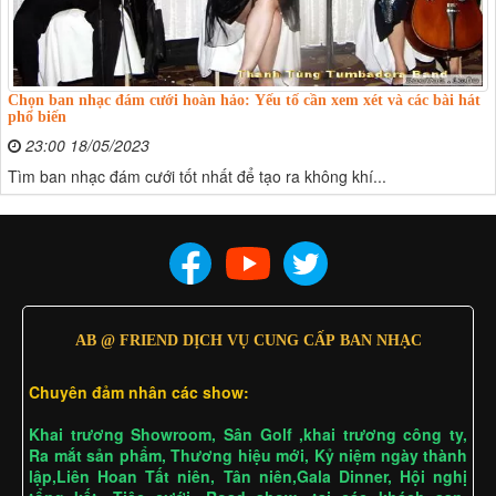
Chọn ban nhạc đám cưới hoàn hảo: Yếu tố cần xem xét và các bài hát
phổ biến
23:00 18/05/2023
Tìm ban nhạc đám cưới tốt nhất để tạo ra không khí...
AB @ FRIEND DỊCH VỤ CUNG CẤP BAN NHẠC
Chuyên đảm nhân các show:
Khai trương Showroom, Sân Golf ,khai trương công ty,
Ra mắt sản phẩm, Thương hiệu mới, Kỷ niệm ngày thành
lập,Liên Hoan Tất niên, Tân niên,Gala Dinner, Hội nghị