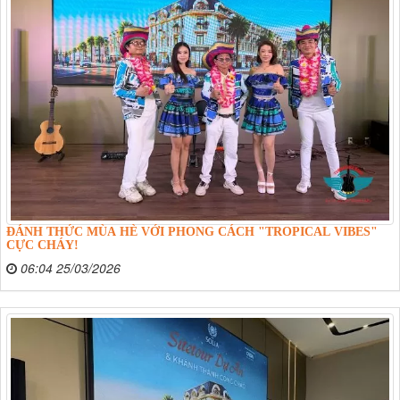
ĐÁNH THỨC MÙA HÈ VỚI PHONG CÁCH "TROPICAL VIBES"
CỰC CHÁY!
06:04 25/03/2026