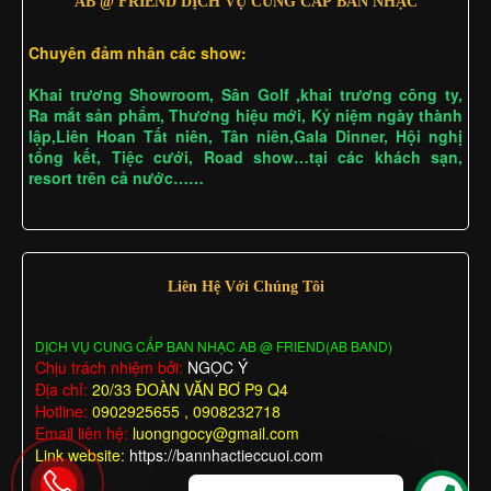
AB @ FRIEND DỊCH VỤ CUNG CẤP BAN NHẠC
Chuyên đảm nhân các show:
Khai trương Showroom, Sân Golf ,khai trương công ty,
Ra mắt sản phẩm, Thương hiệu mới, Kỷ niệm ngày thành
lập,Liên Hoan Tất niên, Tân niên,Gala Dinner, Hội nghị
tổng kết, Tiệc cưới, Road show…tại các khách sạn,
resort trên cả nước……
Liên Hệ Với Chúng Tôi
DỊCH VỤ CUNG CẤP BAN NHẠC AB @ FRIEND(AB BAND)
Chịu trách nhiệm bởi:
NGỌC Ý
Địa chỉ:
20/33 ĐOÀN VĂN BƠ P9 Q4
Hotline:
0902925655 , 0908232718
Email liên hệ:
luongngocy@gmail.com
Link website:
https://bannhactieccuoi.com