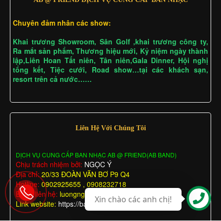
Chuyên đảm nhân các show:
Khai trương Showroom, Sân Golf ,khai trương công ty,
Ra mắt sản phẩm, Thương hiệu mới, Kỷ niệm ngày thành
lập,Liên Hoan Tất niên, Tân niên,Gala Dinner, Hội nghị
tổng kết, Tiệc cưới, Road show…tại các khách sạn,
resort trên cả nước……
Liên Hệ Với Chúng Tôi
DỊCH VỤ CUNG CẤP BAN NHẠC AB @ FRIEND(AB BAND)
Chịu trách nhiệm bởi:
NGỌC Ý
Địa chỉ:
20/33 ĐOÀN VĂN BƠ P9 Q4
Hotline:
0902925655 , 0908232718
Email liên hệ:
luongngocy@gmail.com
Xin chào các anh chị!
Link website:
https://bannhactieccuoi.com