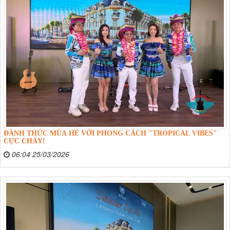
ĐÁNH THỨC MÙA HÈ VỚI PHONG CÁCH "TROPICAL VIBES"
CỰC CHÁY!
06:04 25/03/2026