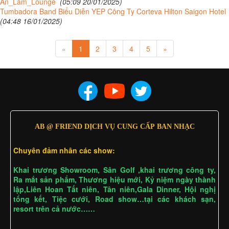
An_Lâm_Lounge
(05:09 20/01/2025)
Tumbadora Band Biểu Diễn YEP Công Ty Corteva Hilton Saigon Hotel
(04:48 16/01/2025)
«
1
2
3
4
5
»
AB @ FRIEND DỊCH VỤ CUNG CẤP BAN NHẠC
Chuyên đảm nhân các show:
Khai trương Showroom, Sân Golf ,khai trương công ty,
Ra mắt sản phẩm, Thương hiệu mới, Kỷ niệm ngày thành
lập,Liên Hoan Tất niên, Tân niên,Gala Dinner, Hội nghị
tổng kết, Tiệc cưới, Road show…tại các khách sạn,
resort trên cả nước……