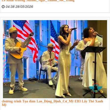
04:38 28/05/2026
chương trình Tọa đàm Lao_Động_Định_Cư_Mỹ EB3 Lấy Thẻ Xanh
Mỹ