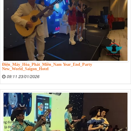
Điện_Máy_Hòa_Phát_Miền_Nam Year_End_Party
New_World_Saigon_Hotel
09:11 23/01/2026