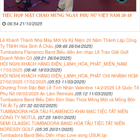
TIỆC HỌP MẶT CHÀO MỪNG NGÀY PHỤ NỮ VIỆT NAM 20-10
06:54 21/10/2025
Lễ Khánh Thành Nhà Máy Mới Và Kỷ Niệm 20 Năm Thành Lập Công
Ty TNHH Hóa Sinh Á Châu
(09:46 26/04/2025)
Tumbadora Flamenco Band Biểu diễn âm nhạc Lễ Trao Giải Golf
Doanh Nhân Q3
(09:21 26/04/2025)
HỘI NGHỊ KHÁCH HÀNG ĐIỆN_LẠNH_HÒA_PHÁT_MIỀN_NAM
17/03/2025
(08:46 18/03/2025)
HỘI NGHỊ KHÁCH HÀNG ĐIỆN_LẠNH_HÒA_PHÁT CHI NHÁNH HCM
27/02/2025 17/02/2025
(05:53 11/03/2025)
Chương Trình Đặc Biệt Lễ Tình Nhân Valentine 14/2/2025 Lễ Quốc Tế
Phụ Nữ 08/03/2025 An Lâm Retreats
(05:12 11/03/2025)
Tumbadora Band Biểu Diễn Đón Giao Thừa Mồng Một và Mồng Bốn
Tết Ất Tỵ
(01:32 02/02/2025)
TUMBADORA HÒA TẤU FLAMENCO KHAI MẠC TIỆC TẤT NIÊN
CÔNG TY MOTUL
(07:25 18/01/2025)
SEMI CLASSIC TUMBADORA BAND HÒA TẤU TIỆC TẤT NIÊN
NORESSY GOLF
(05:35 20/01/2025)
Tumbadora Band Biểu Diễn nhạc Love song USUK tại